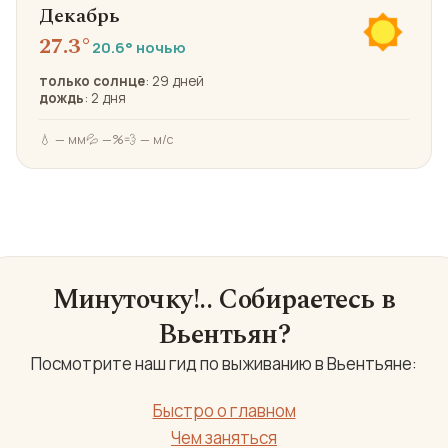
Декабрь
27.3°
20.6° ночью
только солнце
: 29 дней
дождь
: 2 дня
💧 — мм
💦 —%
💨 — м/с
Минуточку!.. Собираетесь в
Вьентьян?
Посмотрите наш гид по выживанию в Вьентьяне:
Быстро о главном
Чем заняться