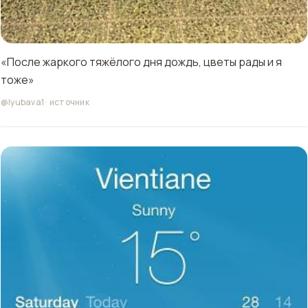
«После жаркого тяжёлого дня дождь, цветы рады и я
тоже»
@lyubava1
·
источник