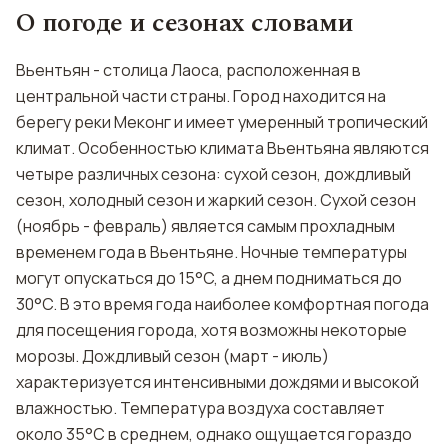
О погоде и сезонах словами
Вьентьян - столица Лаоса, расположенная в
центральной части страны. Город находится на
берегу реки Меконг и имеет умеренный тропический
климат. Особенностью климата Вьентьяна являются
четыре различных сезона: сухой сезон, дождливый
сезон, холодный сезон и жаркий сезон. Сухой сезон
(ноябрь - февраль) является самым прохладным
временем года в Вьентьяне. Ночные температуры
могут опускаться до 15°C, а днем подниматься до
30°C. В это время года наиболее комфортная погода
для посещения города, хотя возможны некоторые
морозы. Дождливый сезон (март - июль)
характеризуется интенсивными дождями и высокой
влажностью. Температура воздуха составляет
около 35°C в среднем, однако ощущается гораздо