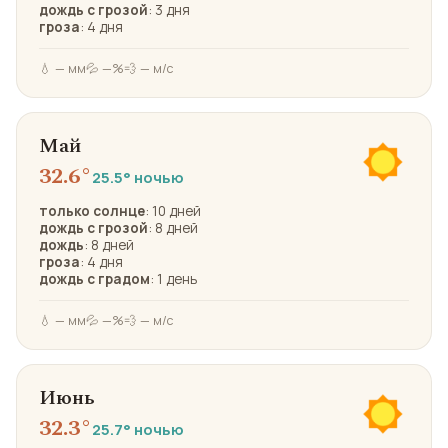
дождь с грозой
: 3 дня
гроза
: 4 дня
💧 — мм
💦 —%
💨 — м/с
Май
32.6°
25.5° ночью
только солнце
: 10 дней
дождь с грозой
: 8 дней
дождь
: 8 дней
гроза
: 4 дня
дождь с градом
: 1 день
💧 — мм
💦 —%
💨 — м/с
Июнь
32.3°
25.7° ночью