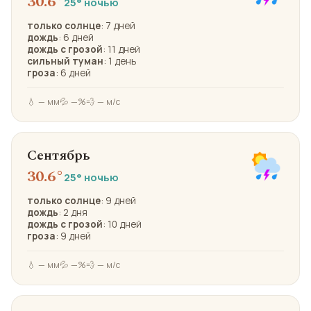
30.6°
25° ночью
только солнце
: 7 дней
дождь
: 6 дней
дождь с грозой
: 11 дней
сильный туман
: 1 день
гроза
: 6 дней
💧 — мм
💦 —%
💨 — м/с
Сентябрь
30.6°
25° ночью
только солнце
: 9 дней
дождь
: 2 дня
дождь с грозой
: 10 дней
гроза
: 9 дней
💧 — мм
💦 —%
💨 — м/с