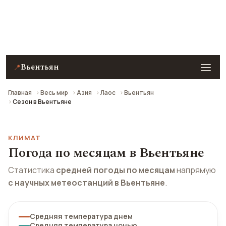
Погода на завтра, климат по месяцам и отзывы
туристов о сезонах Вьентьяна.
Вьентьян
📍
Главная
Весь мир
Азия
Лаос
Вьентьян
Сезон в Вьентьяне
КЛИМАТ
Погода по месяцам в Вьентьяне
Статистика
средней погоды по месяцам
напрямую
с научных метеостанций в Вьентьяне
.
Средняя температура днем
Средняя температура ночью