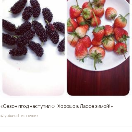
«Сезон ягод наступил☺️. Хорошо в Лаосе зимой!»
@lyubava1
·
источник