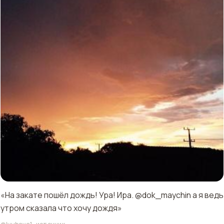
«На закате пошёл дождь! Ура! Ира. @dok_maychin а я ведь
утром сказала что хочу дождя»