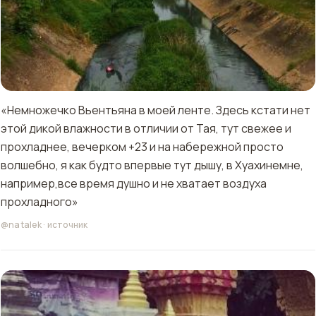
«Немножечко Вьентьяна в моей ленте. Здесь кстати нет
этой дикой влажности в отличии от Тая, тут свежее и
прохладнее, вечерком +23 и на набережной просто
волшебно, я как будто впервые тут дышу, в Хуахинемне,
например,все время душно и не хватает воздуха
прохладного»
@natalek
·
источник