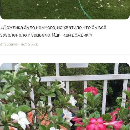
«Дождика было немного, но хватило что бы всё
зазеленело и зацвело. Иди, иди дождик!»
@lyubava1
·
источник