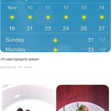
«К нам пришла зима»
@lyubava1
·
источник