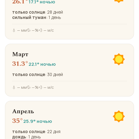
26.1°
17.1° ночью
только солнце
: 28 дней
сильный туман
: 1 день
💧 — мм
💦 —%
💨 — м/с
Март
31.3°
22.1° ночью
только солнце
: 30 дней
💧 — мм
💦 —%
💨 — м/с
Апрель
35°
25.9° ночью
только солнце
: 22 дня
дождь
: 1 день