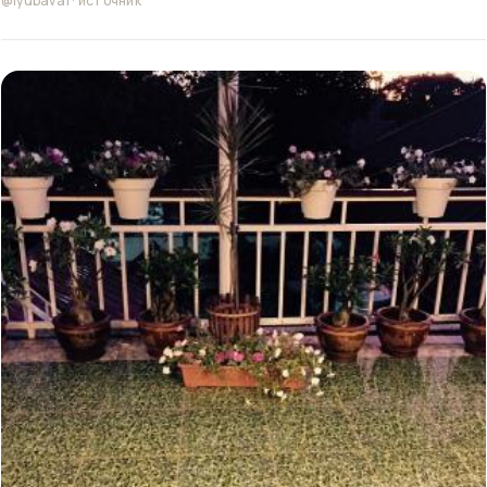
@lyubava1
·
источник