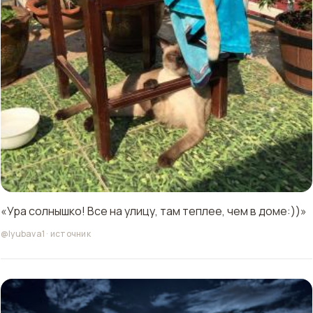
«Ура солнышко! Все на улицу, там теплее, чем в доме:))»
@lyubava1
·
источник