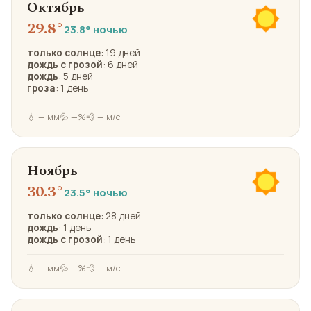
Октябрь
29.8°
23.8° ночью
только солнце
: 19 дней
дождь с грозой
: 6 дней
дождь
: 5 дней
гроза
: 1 день
💧 — мм
💦 —%
💨 — м/с
Ноябрь
30.3°
23.5° ночью
только солнце
: 28 дней
дождь
: 1 день
дождь с грозой
: 1 день
💧 — мм
💦 —%
💨 — м/с