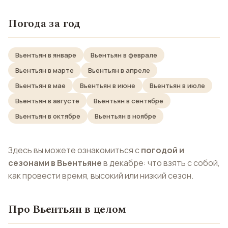
Погода за год
Вьентьян в январе
Вьентьян в феврале
Вьентьян в марте
Вьентьян в апреле
Вьентьян в мае
Вьентьян в июне
Вьентьян в июле
Вьентьян в августе
Вьентьян в сентябре
Вьентьян в октябре
Вьентьян в ноябре
Здесь вы можете ознакомиться с
погодой и
сезонами в Вьентьяне
в декабре: что взять с собой,
как провести время, высокий или низкий сезон.
Про Вьентьян в целом