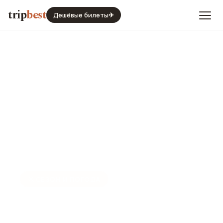
trip
best
Дешёвые билеты
✈
☀️
СЕЗОН И ПОГОДА
Вьентьян в декабре