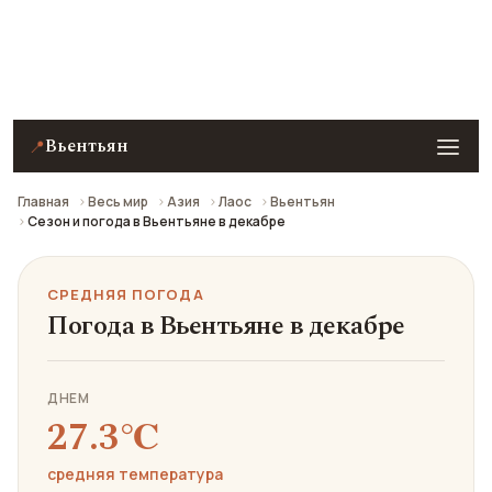
Средняя погода в Вьентьяне в декабре: что взять с
собой и стоит ли ехать.
Вьентьян
📍
Главная
Весь мир
Азия
Лаос
Вьентьян
Сезон и погода в Вьентьяне в декабре
СРЕДНЯЯ ПОГОДА
Погода в Вьентьяне в декабре
ДНЕМ
27.3℃
средняя температура