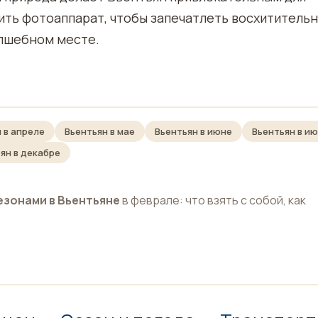
ить фотоаппарат, чтобы запечатлеть восхититель
олшебном месте.
 в апреле
Вьентьян в мае
Вьентьян в июне
Вьентьян в и
ян в декабре
езонами в Вьентьяне
в феврале: что взять с собой, как