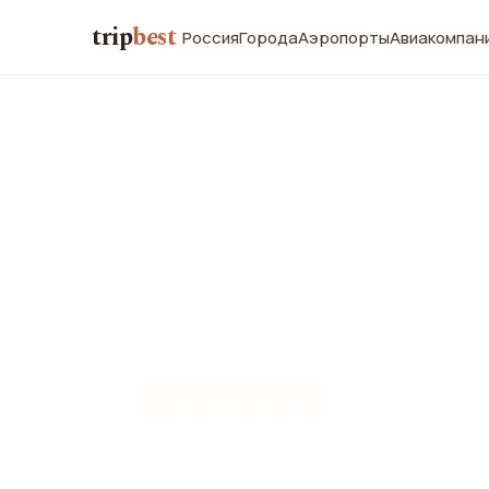
trip
best
Россия
Города
Аэропорты
Авиакомпан
☀️
СЕЗОН И ПОГОДА
Вьентьян в 