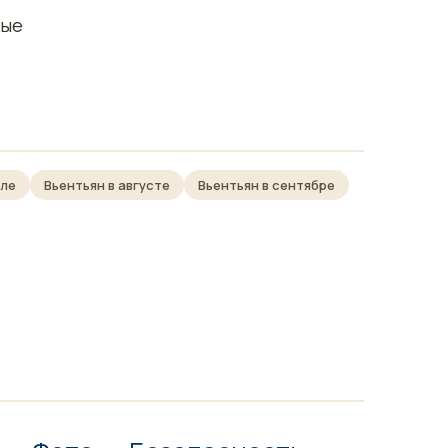
ные
юле
Вьентьян в августе
Вьентьян в сентябре