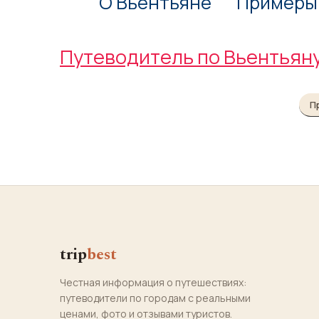
О Вьентьяне
Примеры
Путеводитель по Вьентьян
П
trip
best
Честная информация о путешествиях:
путеводители по городам с реальными
ценами, фото и отзывами туристов.