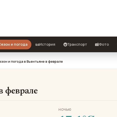
е: что взять с собой и стоит ли
📜
🚇
📸
Сезон и погода
История
Транспорт
Фото
езон и погода в Вьентьяне в феврале
в феврале
НОЧЬЮ