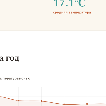
17.1℃
средняя температура
а год
емпература ночью