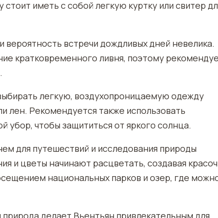
 стоит иметь с собой легкую куртку или свитер дл
 и вероятность встречи дождливых дней невелика.
ние кратковременного ливня, поэтому рекоменду
.
 выбирать легкую, воздухопроницаемую одежду
или лен. Рекомендуется также использовать
й убор, чтобы защититься от яркого солнца.
нем для путешествий и исследования природы
ния и цветы начинают расцветать, создавая красо
осещением национальных парков и озер, где можн
я природа делает Вьентьян привлекательным для