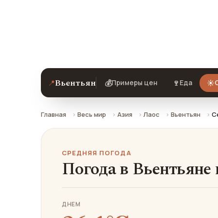
Средняя погода в Вьентьяне в феврал
ехать.
Вьентьян
📍
💰
🍷
☀️
Примеры цен
Еда
Главная
Весь мир
Азия
Лаос
Вьентьян
С
СРЕДНЯЯ ПОГОДА
Погода в Вьентьяне 
ДНЕМ