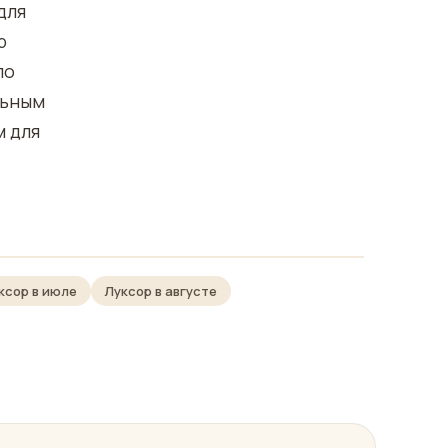
для
р
по
льным
м для
ксор в июле
Луксор в августе