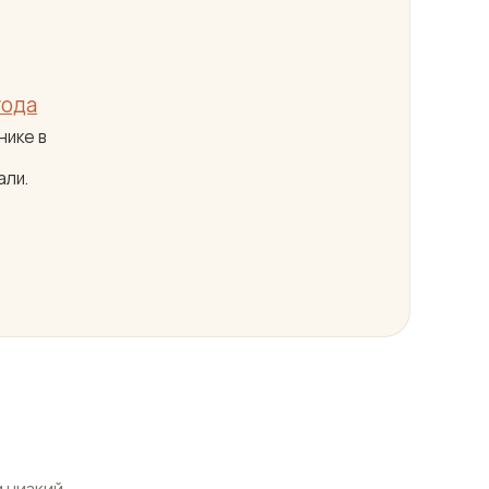
?
года
нике в
ли.
и низкий