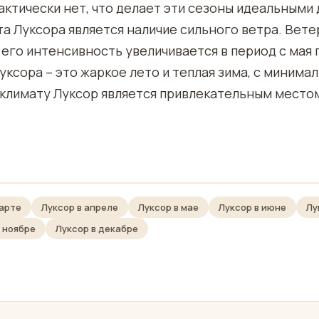
актически нет, что делает эти сезоны идеальными 
а Луксора является наличие сильного ветра. Вете
 его интенсивность увеличивается в период с мая 
уксора – это жаркое лето и теплая зима, с минима
 климату Луксор является привлекательным место
марте
Луксор в апреле
Луксор в мае
Луксор в июне
Лу
в ноябре
Луксор в декабре