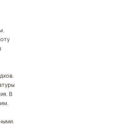
м.
лоту
я
дков.
ратуры
ия. В
им.
ными.