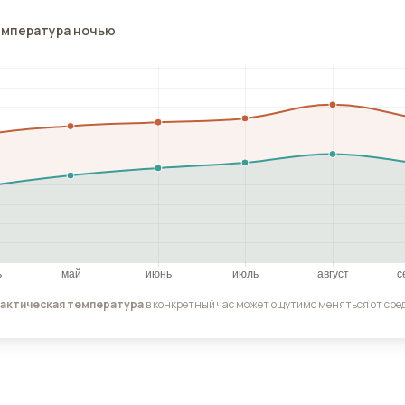
емпература ночью
актическая температура
в конкретный час может ощутимо меняться от сред