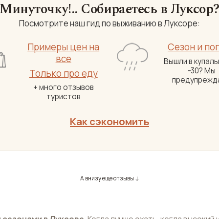
Минуточку!.. Собираетесь в Луксор
Посмотрите наш гид по выживанию в Луксоре:
Примеры цен на
Сезон и по
все
Вышли в купаль
-30? Мы
Только про еду
предупрежда
+ много отзывов
туристов
Как сэкономить
А внизу еще отзывы ↓
 сезонами в Луксоре
. Когда лучше ехать, когда высокий 