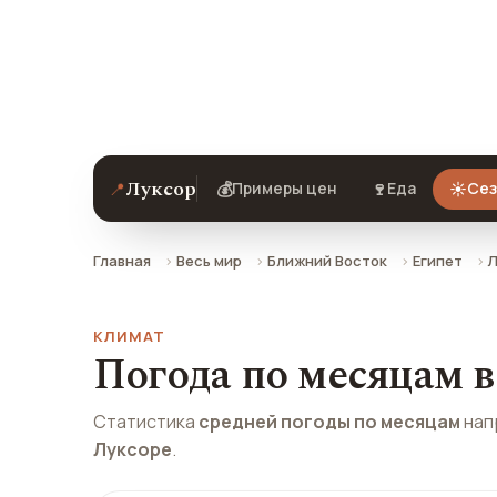
Погода на завтра, климат по месяца
Луксора.
Луксор
📍
💰
🍷
☀️
Примеры цен
Еда
Сез
Главная
Весь мир
Ближний Восток
Египет
Л
КЛИМАТ
Погода по месяцам в
Статистика
средней погоды по месяцам
нап
Луксоре
.