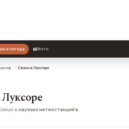
м и отзывы туристов о сезонах
📸
он и погода
Фото
уксор
Сезон в Луксоре
 Луксоре
рямую
с научных метеостанций в