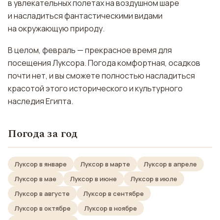
в увлекательных полетах на воздушном шаре
и насладиться фантастическими видами
на окружающую природу.
В целом, февраль — прекрасное время для
посещения Луксора. Погода комфортная, осадков
почти нет, и вы сможете полностью насладиться
красотой этого исторического и культурного
наследия Египта.
Погода за год
Луксор в январе
Луксор в марте
Луксор в апреле
Луксор в мае
Луксор в июне
Луксор в июле
Луксор в августе
Луксор в сентябре
Луксор в октябре
Луксор в ноябре