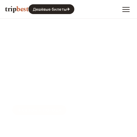
trip
best
Дешёвые билеты
✈
☀️
СЕЗОН И ПОГОДА
Луксор в феврале