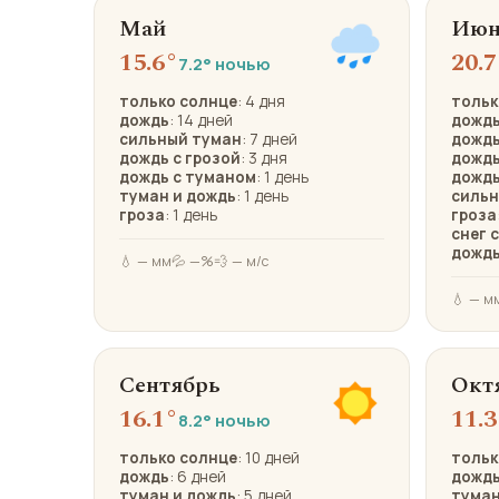
Май
Июн
15.6°
20.7
7.2° ночью
только солнце
: 4 дня
тольк
дождь
: 14 дней
дождь
сильный туман
: 7 дней
дожд
дождь с грозой
: 3 дня
дождь
дождь с туманом
: 1 день
дождь
туман и дождь
: 1 день
сильн
гроза
: 1 день
гроза
снег 
дождь
💧 — мм
💦 —%
💨 — м/с
💧 — м
Сентябрь
Окт
16.1°
11.3
8.2° ночью
только солнце
: 10 дней
тольк
дождь
: 6 дней
дожд
туман и дождь
: 5 дней
туман