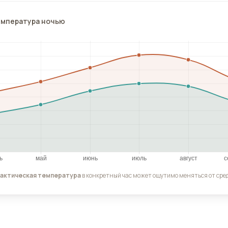
емпература ночью
актическая температура
в конкретный час может ощутимо меняться от сред