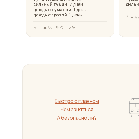
сильный туман
: 7 дней
сильн
дождь с туманом
: 1 день
дождь с грозой
: 1 день
💧 — м
💧 — мм
💦 —%
💨 — м/с
Быстро о главном
Чем заняться
А безопасно ли?