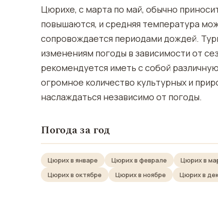
Цюрихе, с марта по май, обычно принос
повышаются, и средняя температура може
сопровождается периодами дождей. Тур
изменениям погоды в зависимости от се
рекомендуется иметь с собой различную
огромное количество культурных и при
наслаждаться независимо от погоды.
Погода за год
Цюрих в январе
Цюрих в феврале
Цюрих в ма
Цюрих в октябре
Цюрих в ноябре
Цюрих в де
ОСАДКИ И ЯВЛЕНИЯ