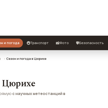
м и отзывы туристов о сезонах
🚇
📸
🛡️
н и погода
Транспорт
Фото
Безопасность
х
Сезон и погода в Цюрихе
в Цюрихе
рямую
с научных метеостанций в