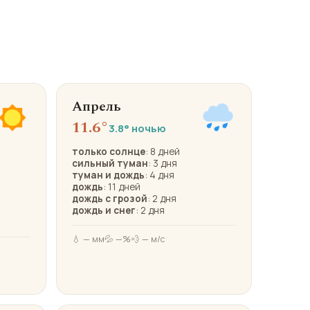
Апрель
11.6°
3.8° ночью
только солнце
: 8 дней
сильный туман
: 3 дня
туман и дождь
: 4 дня
дождь
: 11 дней
дождь с грозой
: 2 дня
дождь и снег
: 2 дня
💧 — мм
💦 —%
💨 — м/с