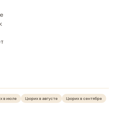
же
к
ет
х в июле
Цюрих в августе
Цюрих в сентябре