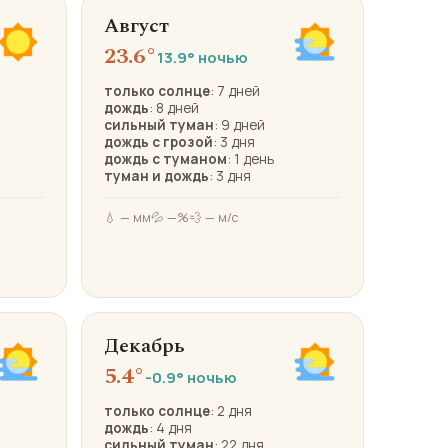
Август
23.6°
13.9° ночью
только солнце
: 7 дней
дождь
: 8 дней
сильный туман
: 9 дней
дождь с грозой
: 3 дня
дождь с туманом
: 1 день
туман и дождь
: 3 дня
💧 — мм
💦 —%
💨 — м/с
Декабрь
5.4°
-0.9° ночью
только солнце
: 2 дня
дождь
: 4 дня
сильный туман
: 22 дня