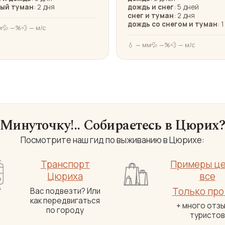
ый туман
: 2 дня
дождь и снег
: 5 дней
снег и туман
: 2 дня
дождь со снегом и туман
: 
м
💦 —%
💨 — м/с
💧 — мм
💦 —%
💨 — м/с
Минуточку!.. Собираетесь в Цюрих
Посмотрите наш гид по выживанию в Цюрихе:
Транспорт
Примеры це
Цюриха
все
Только про
Вас подвезти? Или
как передвигаться
+ много отз
по городу
туристов