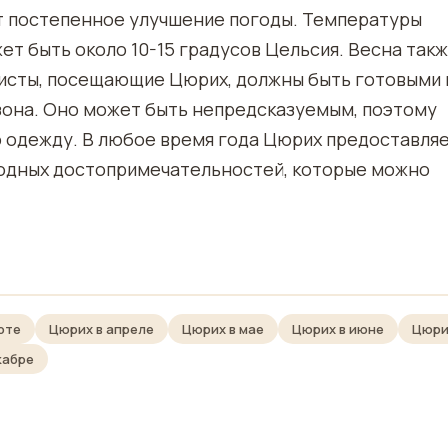
ит постепенное улучшение погоды. Температуры
т быть около 10-15 градусов Цельсия. Весна так
исты, посещающие Цюрих, должны быть готовыми 
зона. Оно может быть непредсказуемым, поэтому
 одежду. В любое время года Цюрих предоставля
родных достопримечательностей, которые можно
рте
Цюрих в апреле
Цюрих в мае
Цюрих в июне
Цюри
кабре