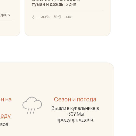
туман и дождь
: 3 дня
1 день
💧 — мм
💦 —%
💨 — м/с
?
н на
Сезон и погода
Вышли в купальнике в
-30? Мы
 еду
предупреждали.
ывов