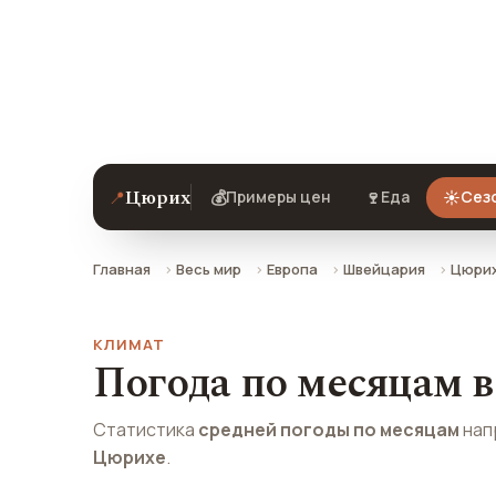
Погода на завтра, климат по месяца
Цюриха.
Цюрих
📍
💰
🍷
☀️
Примеры цен
Еда
Сезо
Главная
Весь мир
Европа
Швейцария
Цюри
КЛИМАТ
Погода по месяцам 
Статистика
средней погоды по месяцам
нап
Цюрихе
.