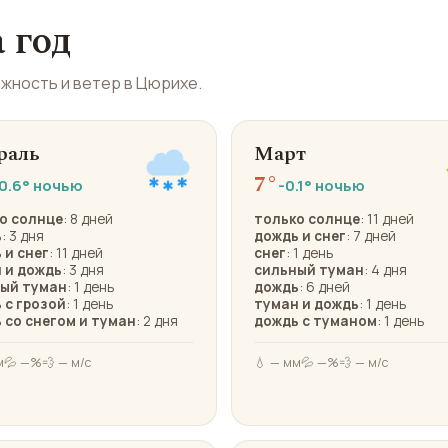
 год
ажность и ветер в Цюрихе.
раль
Март
7°
0.6° ночью
-0.1° ночью
о солнце
: 8 дней
только солнце
: 11 дней
ь
: 3 дня
дождь и снег
: 7 дней
 и снег
: 11 дней
снег
: 1 день
 и дождь
: 3 дня
сильный туман
: 4 дня
ый туман
: 1 день
дождь
: 6 дней
 с грозой
: 1 день
туман и дождь
: 1 день
 со снегом и туман
: 2 дня
дождь с туманом
: 1 день
м
💦 —%
💨 — м/с
💧 — мм
💦 —%
💨 — м/с