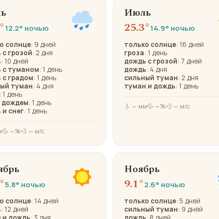
ь
Июль
°
25.3°
12.2° ночью
14.9° ночью
о солнце
: 9 дней
только солнце
: 16 дней
 с грозой
: 2 дня
гроза
: 1 день
ь
: 10 дней
дождь с грозой
: 7 дней
 с туманом
: 1 день
дождь
: 4 дня
 с градом
: 1 день
сильный туман
: 2 дня
ый туман
: 4 дня
туман и дождь
: 1 день
: 1 день
с дождем
: 1 день
💧 — мм
💦 —%
💨 — м/с
 и снег
: 1 день
м
💦 —%
💨 — м/с
ябрь
Ноябрь
°
9.1°
5.8° ночью
2.6° ночью
о солнце
: 14 дней
только солнце
: 5 дней
ь
: 12 дней
сильный туман
: 9 дней
 и дождь
: 3 дня
дождь
: 8 дней