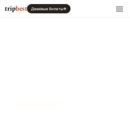
trip
best
Дешёвые билеты
✈
☀️
СЕЗОН И ПОГОДА
Цюрих в октябре