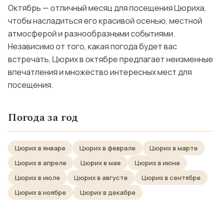
Октябрь — отличный месяц для посещения Цюриха,
чтобы насладиться его красивой осенью, местной
атмосферой и разнообразными событиями.
Независимо от того, какая погода будет вас
встречать, Цюрих в октябре предлагает неизменные
впечатления и множество интересных мест для
посещения.
Погода за год
Цюрих в январе
Цюрих в феврале
Цюрих в марте
Цюрих в апреле
Цюрих в мае
Цюрих в июне
Цюрих в июле
Цюрих в августе
Цюрих в сентябре
Цюрих в ноябре
Цюрих в декабре