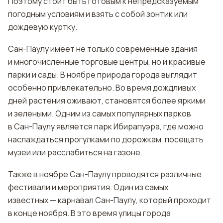
Поэтому стоит быть готовым к непредсказуемым
погодным условиям и взять с собой зонтик или
дождевую куртку.
Сан-Паулу имеет не только современные здания
и многочисленные торговые центры, но и красивые
парки и сады. В ноябре природа города выглядит
особенно привлекательно. Во время дождливых
дней растения оживают, становятся более яркими
и зелеными. Одним из самых популярных парков
в Сан-Паулу является парк Ибирапуэра, где можно
наслаждаться прогулками по дорожкам, посещать
музеи или расслабиться на газоне.
Также в ноябре Сан-Паулу проводятся различные
фестивали и мероприятия. Один из самых
известных — карнавал Сан-Паулу, который проходит
в конце ноября. В это время улицы города