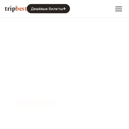
trip
best
Дешёвые билеты
✈
☀️
СЕЗОН И ПОГОДА
Сан-Паулу в ноябре