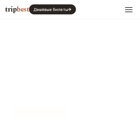
trip
best
Дешёвые билеты
✈
☀️
СЕЗОН И ПОГОДА
Сан-Паулу в декабре