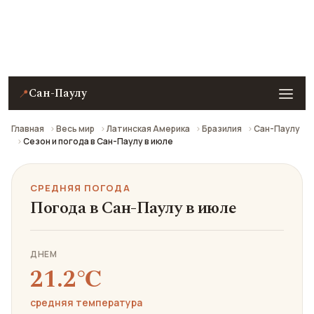
Средняя погода в Сан-Паулу в июле: что взять с
собой и стоит ли ехать.
Сан-Паулу
📍
Главная
Весь мир
Латинская Америка
Бразилия
Сан-Паулу
Сезон и погода в Сан-Паулу в июле
СРЕДНЯЯ ПОГОДА
Погода в Сан-Паулу в июле
ДНЕМ
21.2℃
средняя температура