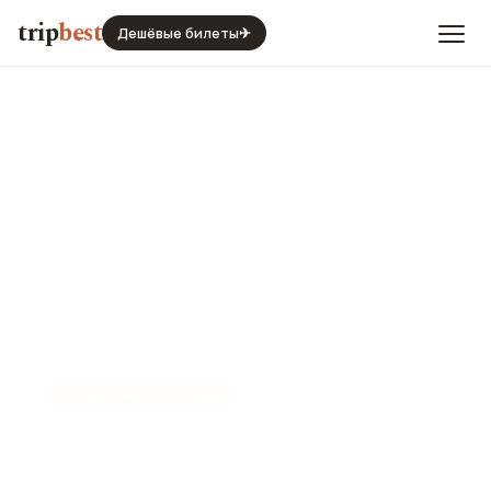
trip
best
Дешёвые билеты
✈
☀️
СЕЗОН И ПОГОДА
Сан-Паулу в июле