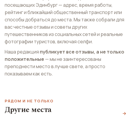
посещающих Эдинбург — адрес, время работы,
рейтинг и ближайший общественный транспорт или
способы добраться до места. Мы также собрали для
вас честные отзывы и советы других
путешественников из социальных сетей и реальные
фотографии туристов, включая селфи.
Наша редакция
публикует все отзывы, а не только
положительные
— мы не заинтересованы
преподнести место в лучше свете, а просто
показываем как есть.
РЯДОМ И НЕ ТОЛЬКО
Камера-обскура и
Другие места
мир иллюзий
Грассмаркет
→
Camera Obscura and World of
Королевская Миля
Illusions
Grassmarket
The Royal Mile