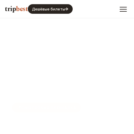
trip
best
Дешёвые билеты
✈
📍
СМОТРОВАЯ ПЛОЩАДКА
Мост Дин