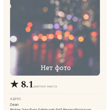
★ 8.1
рейтинг места
АДРЕС
Dean
Bridge,Эдинбург,Edinburgh,EH3,Великобритания