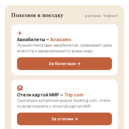
Полезное в поездку
реклама · tripbest
✈️
Авиабилеты —
Aviasales
Лучший поисковик авиабилетов: сравнивает цены
агентств и авиакомпаний по всему миру.
За билетами →
🏨
Отели картой МИР —
Trip.com
Сингапуро-китайский аналог booking.com: отели
по всей планете с оплатой картой МИР.
За отелем →