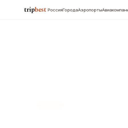
trip
best
Россия
Города
Аэропорты
Авиакомпан
📍
МУЗЕЙ
Национальн