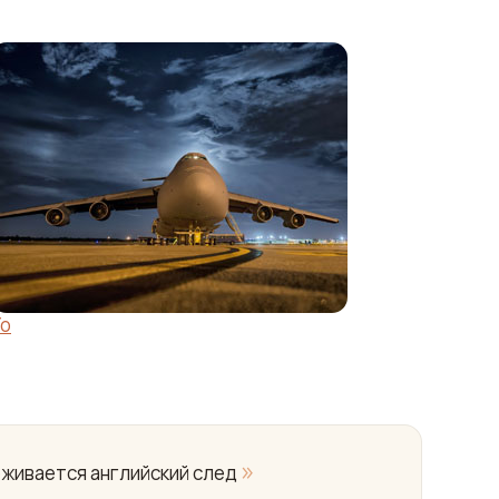
Yo
»
еживается английский след