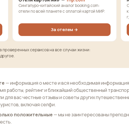
Сингапуро-китайский аналог booking.com:
О
отели по всей планете с оплатой картой МИР.
к
г
За отелем →
 проверенных сервисов на все случаи жизни:
 другое.
ге
— информация о месте и вся необходимая информация
мя работы, рейтинг и ближайший общественный транспор
и для вас честные отзывы и советы других путешественн
уристов, включая селфи.
 только положительные
— мы не заинтересованы препод
 есть.