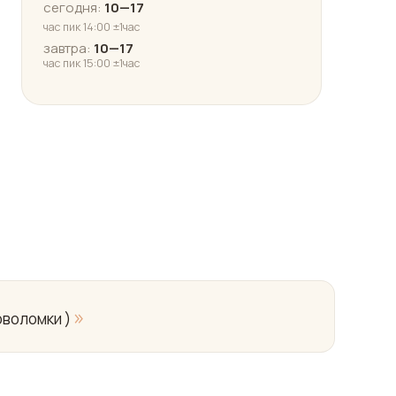
сегодня:
10—17
час пик 14:00 ±1час
завтра:
10—17
час пик 15:00 ±1час
»
оволомки )