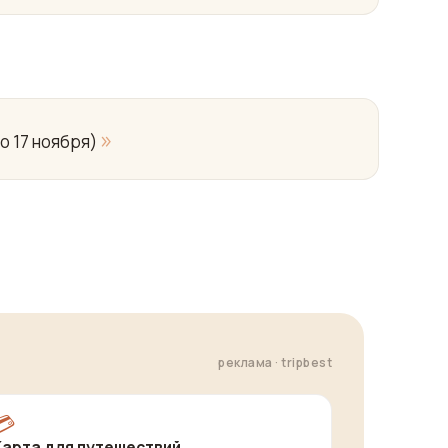
»
о 17 ноября)
реклама · tripbest
💳
Карта для путешествий