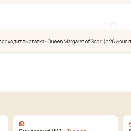
17.07.2013
роходит выставка- Queen Margaret of Scott(с 28 июня п
🏨
Отели картой МИР —
Trip.com