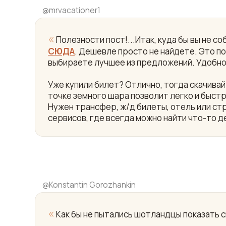
@
mrvacationer1
«
Полезности пост!...Итак, куда бы вы не 
СЮДА
. Дешевле просто не найдете. Это пои
выбираете лучшее из предложений. Удобно
Уже купили билет? Отлично, тогда скачив
точке земного шара позволит легко и быст
Нужен трансфер, ж/д билеты, отель или ст
сервисов, где всегда можно найти что-то д
@
Konstantin Gorozhankin
«
Как бы не пытались шотландцы показать 