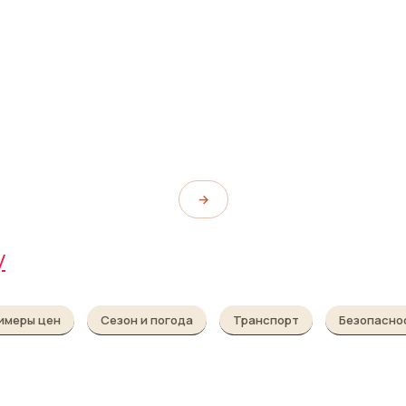
Вокзал Эдинбург-
Уэверли
Edinburgh Waverley Railway Station
→
у
имеры цен
Сезон и погода
Транспорт
Безопасно