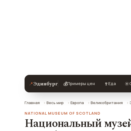
Шотландии
★ 9.4 рейтинг
Национальный музей Шотландии в Э
отзывы и как добраться.
Эдинбург
📍
💰
🍷
☀️
Примеры цен
Еда
Главная
Весь мир
Европа
Великобритания
NATIONAL MUSEUM OF SCOTLAND
Национальный музе