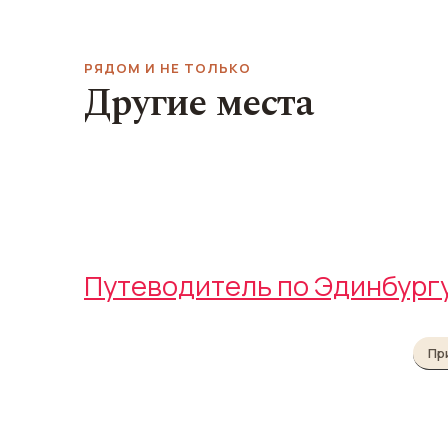
РЯДОМ И НЕ ТОЛЬКО
Другие места
Мост Дин
Плезанс
Dean Bridge
Pleasance Courtyard
Путеводитель по Эдинбург
Пр