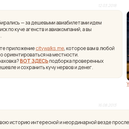
12.03.2018
собирались — за дешевыми авиабилетами идем
ск по куче агенств и авиакомпаний, а вы
.
айте приложение
citywalks.me
, которое вам в любой
ро ориентироваться на местности.
раховка?
ВОТ ЗДЕСЬ
подборка проверенных
ешевле и сохранить кучу нервов и денег.
16.08.2013
свою историю интересной и неординарной везде просл