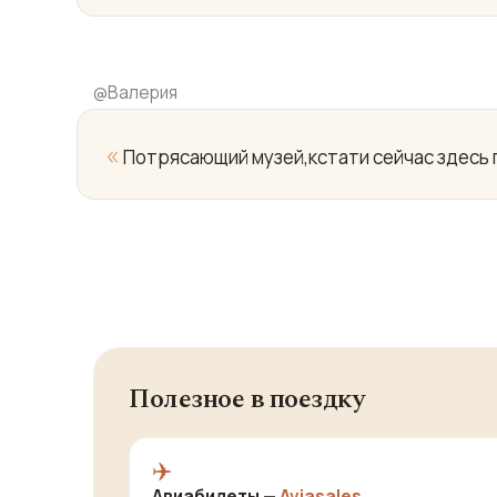
@
Валерия
«
Потрясающий музей,кстати сейчас здесь п
Полезное в поездку
✈️
Авиабилеты —
Aviasales