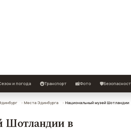
динбурге — описание, фото,
🚇
📸
🛡️
Сезон и погода
Транспорт
Фото
Безопасност
Эдинбург
Места Эдинбурга
Национальный музей Шотландии
й Шотландии в