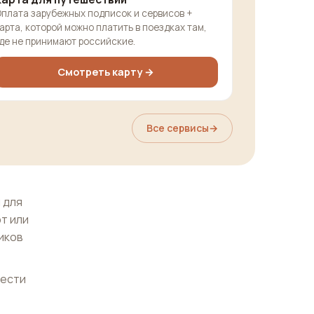
плата зарубежных подписок и сервисов +
арта, которой можно платить в поездках там,
де не принимают российские.
Смотреть карту →
Все сервисы
→
 для
т или
иков
нести