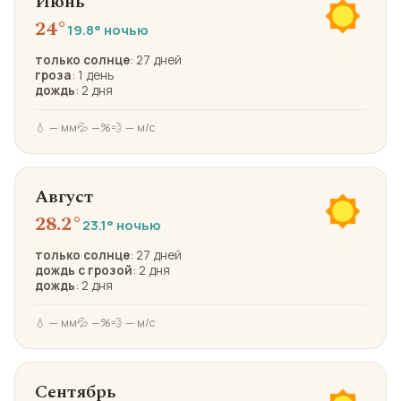
Июнь
24°
19.8° ночью
только солнце
: 27 дней
гроза
: 1 день
дождь
: 2 дня
💧 — мм
💦 —%
💨 — м/с
Август
28.2°
23.1° ночью
только солнце
: 27 дней
дождь с грозой
: 2 дня
дождь
: 2 дня
💧 — мм
💦 —%
💨 — м/с
Сентябрь