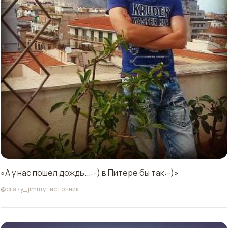
«А у нас пошел дождь...:-) в Питере бы так:-)»
@crazy_jimmy
·
источник