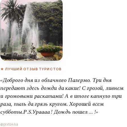
★ ЛУЧШИЙ ОТЗЫВ ТУРИСТОВ
«Доброго дня из облачного Палермо. Три дня
передают здесь дожди да какие! С грозой, ливнем
и громовыми раскатами! А в итоге капнуло три
раза, пыль да грязь кругом. Хорошей всем
субботы.Р.S.Ураааа ! Дождь пошел ... !»
@pixto4ka