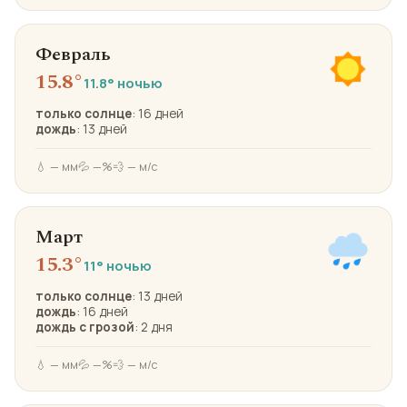
Февраль
15.8°
11.8° ночью
только солнце
: 16 дней
дождь
: 13 дней
💧 — мм
💦 —%
💨 — м/с
Март
15.3°
11° ночью
только солнце
: 13 дней
дождь
: 16 дней
дождь с грозой
: 2 дня
💧 — мм
💦 —%
💨 — м/с