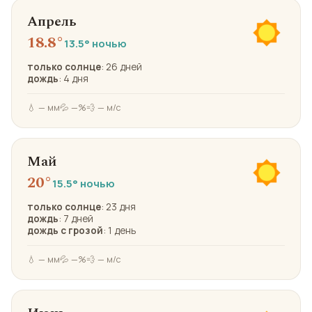
Апрель
18.8°
13.5° ночью
только солнце
: 26 дней
дождь
: 4 дня
💧 — мм
💦 —%
💨 — м/с
Май
20°
15.5° ночью
только солнце
: 23 дня
дождь
: 7 дней
дождь с грозой
: 1 день
💧 — мм
💦 —%
💨 — м/с