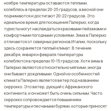
ноябре температуры оставаются теплыми,
колеблясь в пределах 20-25 градусов, а весной они
поднимаются и достигают 20-22 градусов. Это
идеальное время для посещения Палермо, когда
туристы могут наслаждаться красивыми пейзажами и
комфортными погодными условиями. Зима в Палермо
отличается от северных регионов Италии, поскольку
здесь сохраняется теплый климат. В течение
декабря, января и февраля температуры
колеблются в пределах 10-15 градусов. Хотя зимы в
Палермо являются относительно мягкими, иногда
они бывают дождливыми. Одной из особенностей
климата Палермо является ветер под названием
сиррокко. Это ветер, дующий с Африканского
континента, и он может быть очень сильным. Часто
сиррокко сопровождается повышением
температуры и песчаными бурями, которые приносят