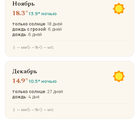
Ноябрь
18.3°
13.9° ночью
только солнце
: 18 дней
дождь с грозой
: 6 дней
дождь
: 6 дней
💧 — мм
💦 —%
💨 — м/с
Декабрь
14.9°
10.5° ночью
только солнце
: 27 дней
дождь
: 4 дня
💧 — мм
💦 —%
💨 — м/с