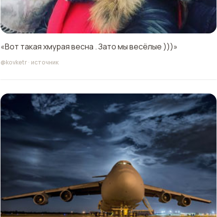
«Вот такая хмурая весна . Зато мы весёлые )))»
@kovketr
·
источник