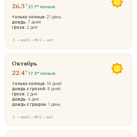
26.3°
21.7° ночью
только солнце
: 21 день
дождь
: 7 дней
гроза
: 2 дня
💧 — мм
💦 —%
💨 — м/с
Октябрь
22.4°
17.3° ночью
только солнце
: 16 дней
дождь с грозой
: 8 дней
гроза
: 2 дня
дождь
: 4 дня
дождь с градом
: 1 день
💧 — мм
💦 —%
💨 — м/с