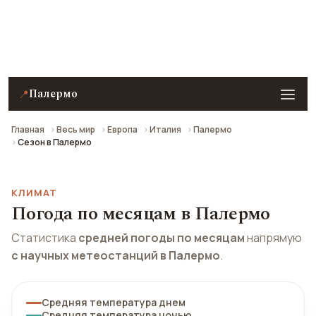
Погода на завтра, климат по месяцам и отзывы
туристов о сезонах Палермо.
Палермо
📍
Главная
Весь мир
Европа
Италия
Палермо
Сезон в Палермо
КЛИМАТ
Погода по месяцам в Палермо
Статистика
средней погоды по месяцам
напрямую
с научных метеостанций в Палермо
.
Средняя температура днем
Средняя температура ночью