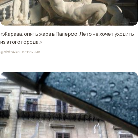
«Жарааа, опять жара в Палермо. Лето не хочет уходить
из этого города.»
@pixto4ka
·
источник