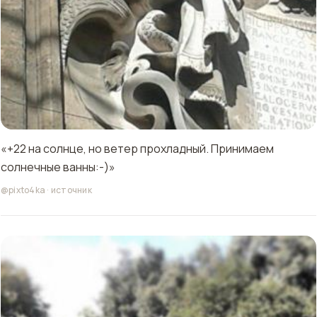
«+22 на солнце, но ветер прохладный. Принимаем
солнечные ванны:-)»
@pixto4ka
·
источник