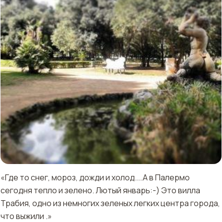
«Где то снег, мороз, дожди и холод....А в Палермо
сегодня тепло и зелено. Лютый январь:-) Это вилла
Трабия, одно из немногих зеленых легких центра города,
что выжили .»