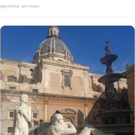
@pixto4ka
·
источник