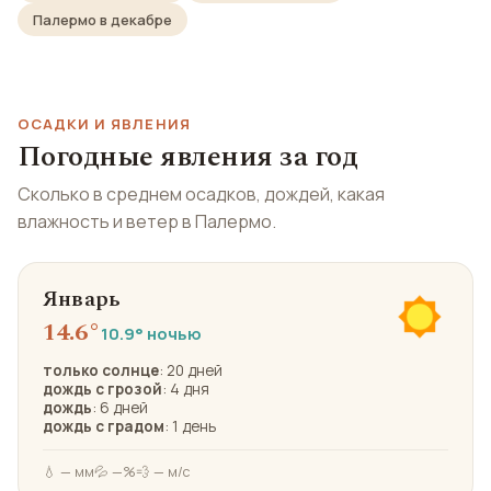
Палермо в декабре
ОСАДКИ И ЯВЛЕНИЯ
Погодные явления за год
Сколько в среднем осадков, дождей, какая
влажность и ветер в Палермо.
Январь
14.6°
10.9° ночью
только солнце
: 20 дней
дождь с грозой
: 4 дня
дождь
: 6 дней
дождь с градом
: 1 день
💧 — мм
💦 —%
💨 — м/с