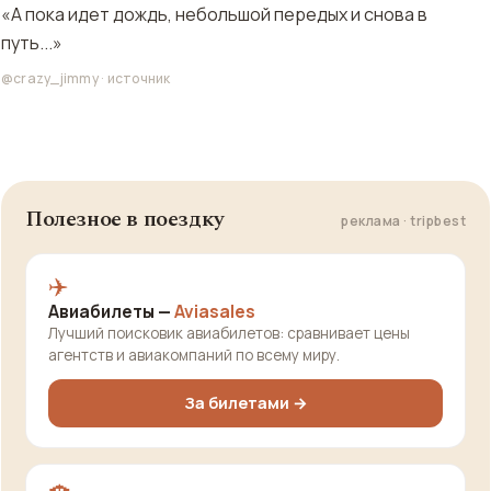
«А пока идет дождь, небольшой передых и снова в
путь...»
@crazy_jimmy
·
источник
Полезное в поездку
реклама · tripbest
✈️
Авиабилеты —
Aviasales
Лучший поисковик авиабилетов: сравнивает цены
агентств и авиакомпаний по всему миру.
За билетами →