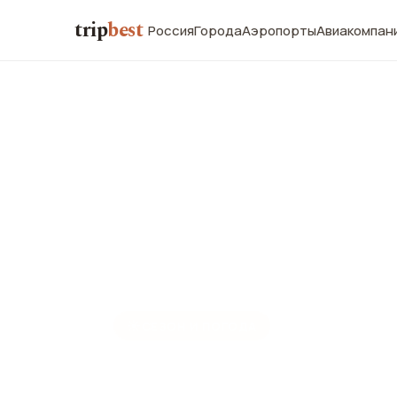
trip
best
Россия
Города
Аэропорты
Авиакомпан
☀️
СЕЗОН И ПОГОДА
Палермо в а