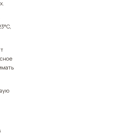
х.
ь
3°С,
ет
ясное
нимать
овую
й