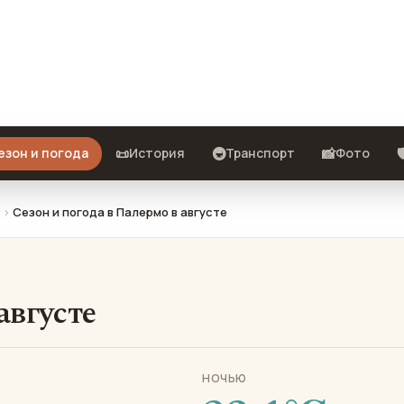
 что взять с собой и стоит ли
📜
🚇
📸

езон и погода
История
Транспорт
Фото
Сезон и погода в Палермо в августе
августе
НОЧЬЮ