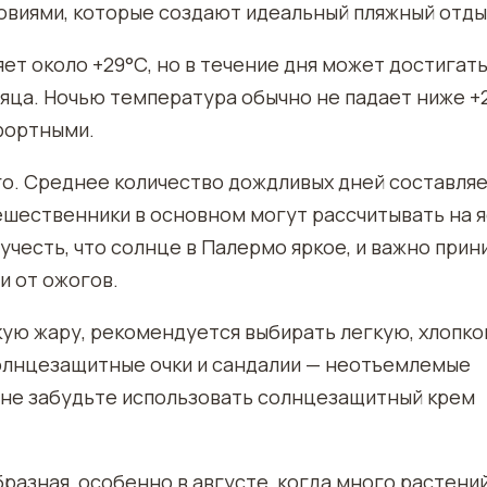
виями, которые создают идеальный пляжный отды
ет около +29°С, но в течение дня может достигат
яца. Ночью температура обычно не падает ниже +2
фортными.
го. Среднее количество дождливых дней составля
утешественники в основном могут рассчитывать на 
 учесть, что солнце в Палермо яркое, и важно при
и от ожогов.
кую жару, рекомендуется выбирать легкую, хлопк
солнцезащитные очки и сандалии — неотъемлемые
 не забудьте использовать солнцезащитный крем
разная, особенно в августе, когда много растени