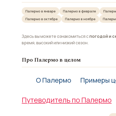
Палермо в январе
Палермо в феврале
Палерм
Палермо в октябре
Палермо в ноябре
Палерм
Здесь вы можете ознакомиться с
погодой и с
время, высокий или низкий сезон.
Про Палермо в целом
О Палермо
Примеры ц
Путеводитель по Палермо