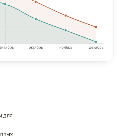
м для
еплых