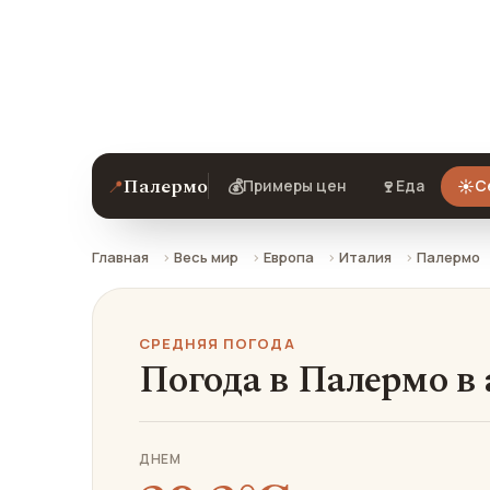
Средняя погода в Палермо в августе:
ехать.
Палермо
📍
💰
🍷
☀️
Примеры цен
Еда
С
Главная
Весь мир
Европа
Италия
Палермо
СРЕДНЯЯ ПОГОДА
Погода в Палермо в 
ДНЕМ