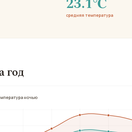
23.1℃
средняя температура
а год
емпература ночью