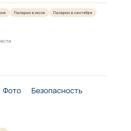
юне
Палермо в июле
Палермо в сентябре
вести
Фото
Безопасность