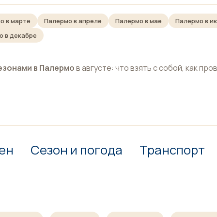
о в марте
Палермо в апреле
Палермо в мае
Палермо в и
о в декабре
езонами в Палермо
в августе: что взять с собой, как про
ен
Сезон и погода
Транспорт