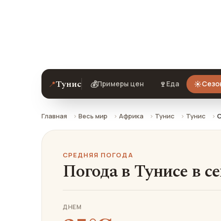
Средняя погода в Тунисе в сентябре:
ехать.
Тунис
📍
💰
🍷
☀️
Примеры цен
Еда
Сезо
Главная
Весь мир
Африка
Тунис
Тунис
С
СРЕДНЯЯ ПОГОДА
Погода в Тунисе в с
ДНЕМ