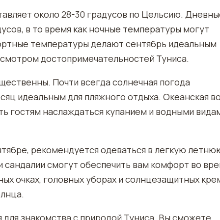
тавляет около 28-30 градусов по Цельсию. Дневны
усов, в то время как ночные температуры могут
фортные температуры делают сентябрь идеальным
 осмотром достопримечательностей Туниса.
ущественны. Почти всегда солнечная погода
сяц идеальным для пляжного отдыха. Океанская в
ить гостям наслаждаться купанием и водными вида
ентябре, рекомендуется одеваться в легкую летню
 и сандалии смогут обеспечить вам комфорт во вр
ных очках, головных уборах и солнцезащитных кре
олнца.
 для знакомства с природой Туниса. Вы сможете