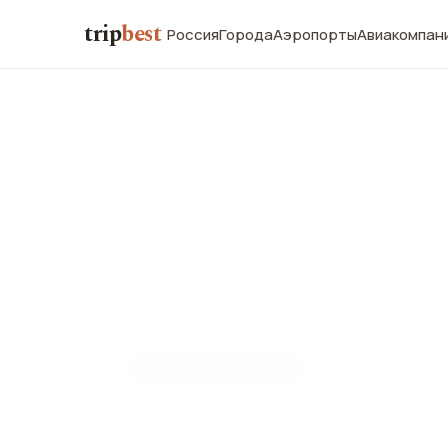
trip
best
Россия
Города
Аэропорты
Авиакомпан
☀️
СЕЗОН И ПОГОДА
Тунис в сен