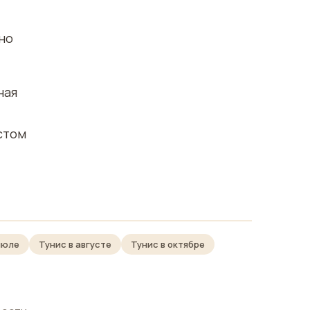
но
ная
стом
июле
Тунис в августе
Тунис в октябре