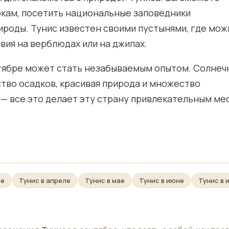
ркам, посетить национальные заповедники
ироды. Тунис известен своими пустынями, где мож
вия на верблюдах или на джипах.
нтябре может стать незабываемым опытом. Солнеч
тво осадков, красивая природа и множество
 — все это делает эту страну привлекательным ме
те
Тунис в апреле
Тунис в мае
Тунис в июне
Тунис в 