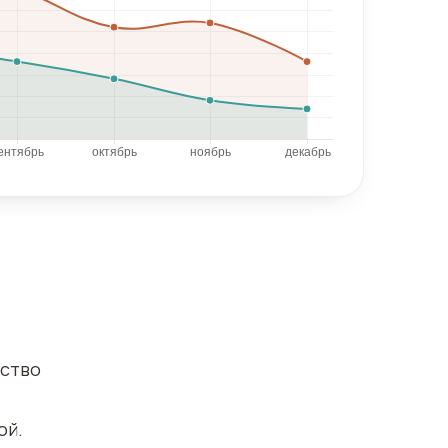
ество
ой.