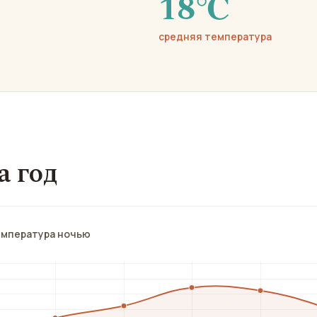
18℃
средняя температура
а год
емпература ночью