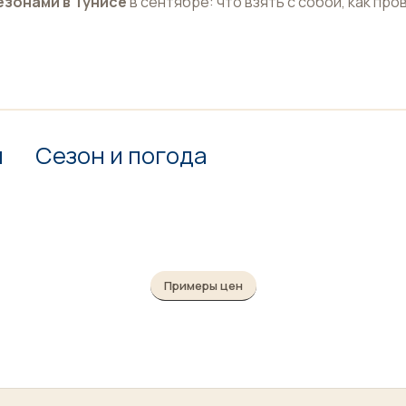
езонами в Тунисе
в сентябре: что взять с собой, как про
н
Сезон и погода
Примеры цен