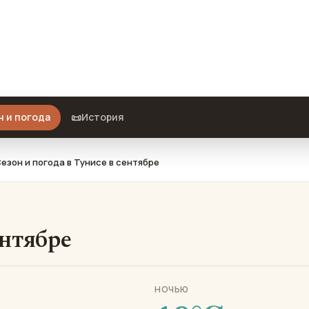
 что взять с собой и стоит ли
📜
н и погода
История
езон и погода в Тунисе в сентябре
ентябре
НОЧЬЮ