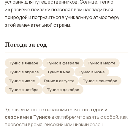
условия для путешественников. Солнце, тепло
и красивые пейзажи позволят вам насладиться
природой и погрузиться в уникальную атмосферу
этой замечательной страны.
Погода за год
Тунис в январе
Тунис в феврале
Тунис в марте
Тунис в апреле
Тунис в мае
Тунис в июне
Тунис в июле
Тунис в августе
Тунис в сентябре
Тунис в ноябре
Тунис в декабре
Здесь вы можете ознакомиться с
погодой и
сезонами в Тунисе
в октябре: что взять с собой, как
провести время, высокий или низкий сезон.