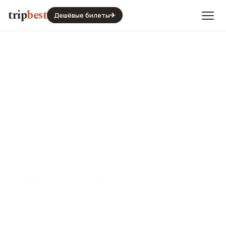
trip
best
Дешёвые билеты
✈
☀️
СЕЗОН И ПОГОДА
Тунис в октябре