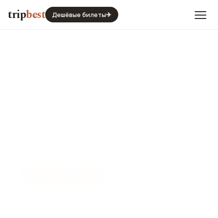
trip
best
Дешёвые билеты
✈
☀️
СЕЗОН И ПОГОДА
Тунис в ноябре