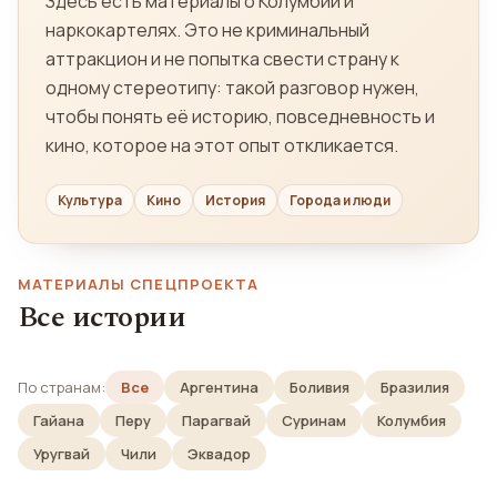
Здесь есть материалы о Колумбии и
наркокартелях. Это не криминальный
аттракцион и не попытка свести страну к
одному стереотипу: такой разговор нужен,
чтобы понять её историю, повседневность и
кино, которое на этот опыт откликается.
Культура
Кино
История
Города и люди
МАТЕРИАЛЫ СПЕЦПРОЕКТА
Все истории
По странам:
Все
Аргентина
Боливия
Бразилия
Гайана
Перу
Парагвай
Суринам
Колумбия
Уругвай
Чили
Эквадор