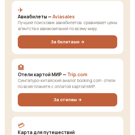
✈️
Авиабилеты —
Aviasales
Лучший поисковик авиабилетов: сравнивает цены
агентств и авиакомпаний по всему миру.
За билетами →
🏨
Отели картой МИР —
Trip.com
Сингапуро-китайский аналог booking.com: отели
по всей планете с оплатой картой МИР.
За отелем →
💳
Карта для путешествий