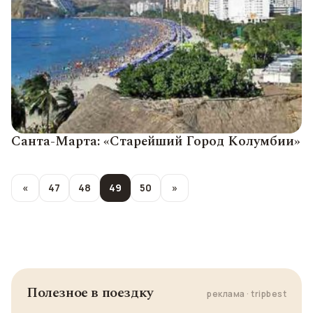
Санта-Марта: «Старейший Город Колумбии»
«
47
48
49
50
»
Полезное в поездку
реклама · tripbest