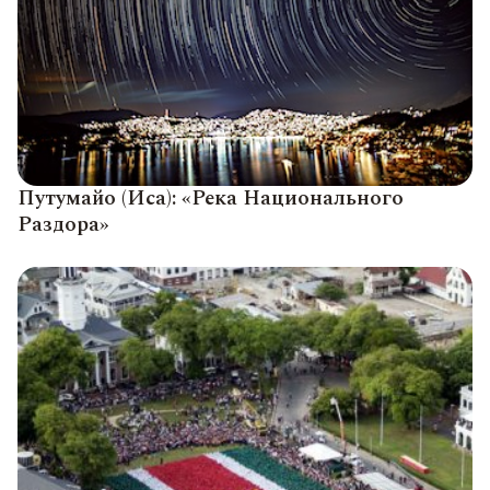
Путумайо (Иса): «Река Национального
Раздора»