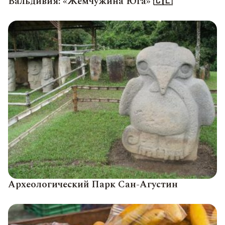
Вальдивия: «Жемчужина Юга» 🇨🇱
Археологический Парк Сан-Агустин