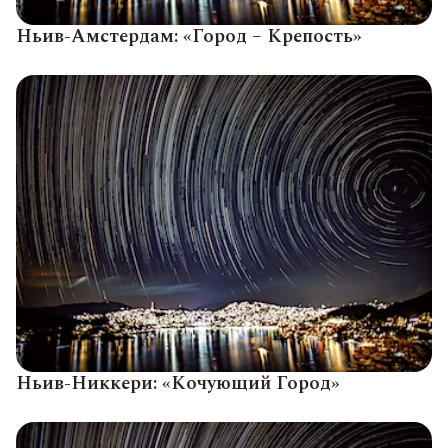
Ньив-Амстердам: «Город – Крепость»
Ньив-Никкери: «Кочующий Город»