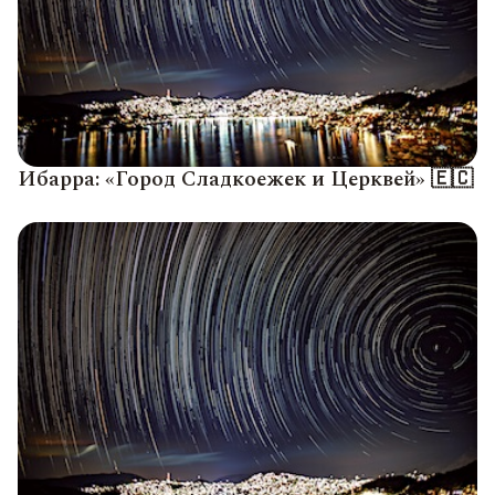
Ибарра: «Город Сладкоежек и Церквей» 🇪🇨