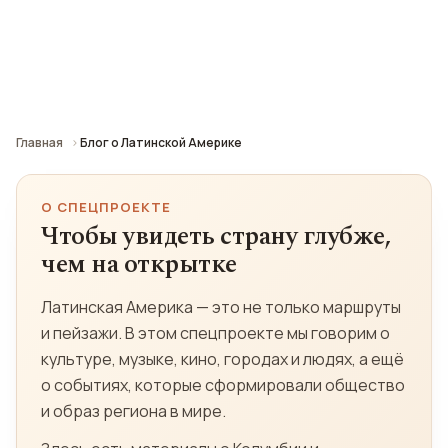
Смотрим на регион через его города, людей,
искусство и сложную историю — без
туристических открыток и готовых ярлыков.
Главная
Блог о Латинской Америке
О СПЕЦПРОЕКТЕ
Чтобы увидеть страну глубже,
чем на открытке
Латинская Америка — это не только маршруты
и пейзажи. В этом спецпроекте мы говорим о
культуре, музыке, кино, городах и людях, а ещё
о событиях, которые сформировали общество
и образ региона в мире.