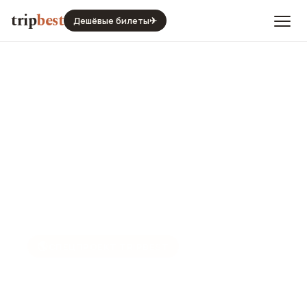
trip
best
Дешёвые билеты
✈
🌎
СПЕЦПРОЕКТ TRIPBEST
Латинская Америка:
культура, кино и истории