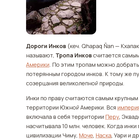
Дороги Инков
(кеч. Qhapaq Ñan — Кхапак
называют,
Тропа Инков
считается самы
Америки
. По этим тропам можно добрат
потерянным городом инков. К тому же п
созерцания великолепной природы.
Инки по праву считаются самым крупным
территории Южной Америки. Вся
импери
включала в себя территории
Перу
, Эква
насчитывала 10 млн. человек. Когда инки
цивилизации Чиму,
Моче
,
Наска
, Уари и 