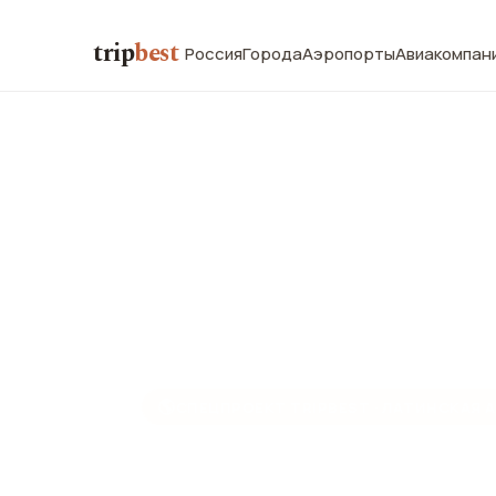
trip
best
Россия
Города
Аэропорты
Авиакомпан
🌎
СПЕЦПРОЕКТ TRIPBEST · ЛАТИНСКАЯ 
Дороги Инков