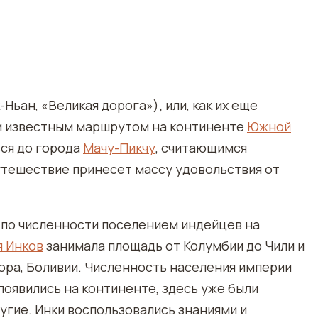
-Ньан, «Великая дорога»)
,
или, как их еще
м известным маршрутом на континенте
Южной
ься до города
Мачу-Пикчу
, считающимся
утешествие принесет массу удовольствия от
 по численности поселением индейцев на
я Инков
занимала площадь от Колумбии до Чили и
дора, Боливии. Численность населения империи
 появились на континенте, здесь уже были
другие. Инки воспользовались знаниями и