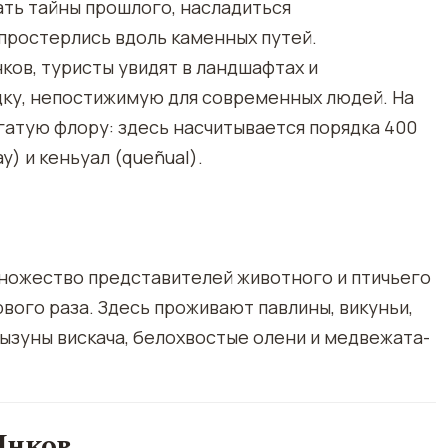
ать тайны прошлого, насладиться
простерлись вдоль каменных путей.
ов, туристы увидят в ландшафтах и
дку, непостижимую для современных людей. На
гатую флору: здесь насчитывается порядка 400
y) и кеньуал (queñual).
множество представителей животного и птичьего
вого раза. Здесь проживают павлины, викуньи,
ызуны вискача, белохвостые олени и медвежата-
Инков