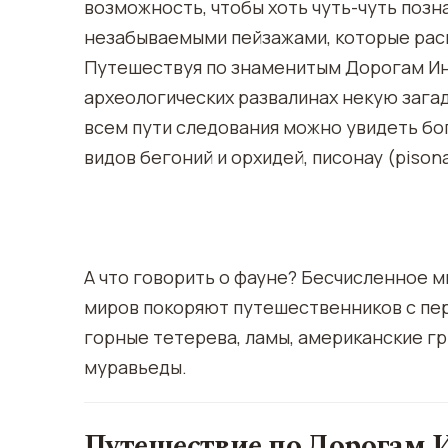
возможность, чтобы хоть чуть-чуть позн
незабываемыми пейзажами, которые рас
Путешествуя по знаменитым Дорогам Инк
археологических развалинах некую зага
всем пути следования можно увидеть бо
видов бегоний и орхидей, писонау (pisona
А что говорить о фауне? Бесчисленное 
миров покоряют путешественников с пер
горные тетерева, ламы, американские гр
муравьеды.
Путешествие по Дорогам 