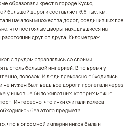
рые образовали крест в городе Куско,
й большой дороги составляет 6,6 тыс. км.
стали началом множества дорог, соединивших все
но, что постоялые дворы, находившиеся на
 расстоянии друг от друга. Километраж
нков с трудом справлялись со своими
ять столь большой империей. В то время у
ственно, повозок. И люди прекрасно обходились
 и не нужен был: ведь все дороги пролегали через
 же у инков не было животных, которых можно
порт. Интересно, что инки считали колеса
 обходились без этого предмета.
о, что в огромной империи инков была и