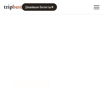
trip
best
Дешёвые билеты
✈
☀️
СЕЗОН И ПОГОДА
Сидней в ноябре