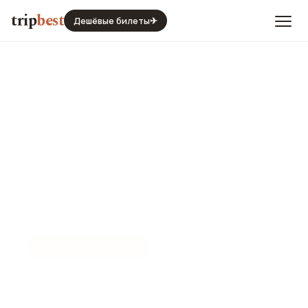
trip
best
Дешёвые билеты
✈
☀️
СЕЗОН И ПОГОДА
Сидней в феврале