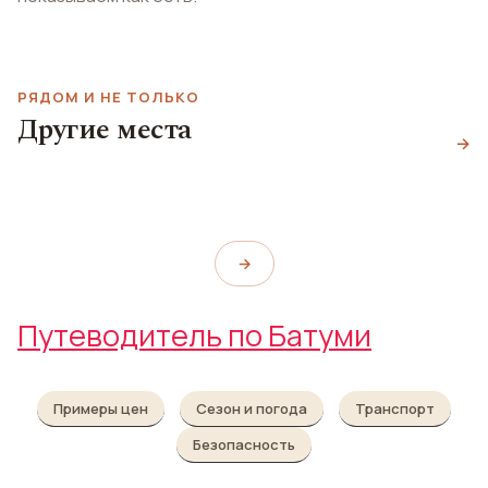
РЯДОМ И НЕ ТОЛЬКО
Другие места
Площадь Европы
Батумский аквапарк
→
Батумский зоопарк
Europe Square
Euro Park Batumi
Zoo Batumi
→
Путеводитель по Батуми
Примеры цен
Сезон и погода
Транспорт
Безопасность