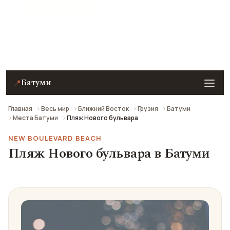
★ 7.9 рейтинг
Пляж Нового бульвара в Батуми — описание, фото,
отзывы и как добраться.
Батуми
📍
Главная
Весь мир
Ближний Восток
Грузия
Батуми
Места Батуми
Пляж Нового бульвара
NEW BOULEVARD BEACH
Пляж Нового бульвара в Батуми