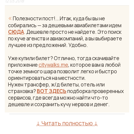
12.03.2018
«
Полезности пост!...Итак, куда бы вы не
собирались — за дешевыми авиабилетами идем
СЮДА
. Дешевле просто не найдете. Это поиск
по куче агенств и авиакомпаний, а вы выбираете
лучшее из предложений. Удобно.
Уже купили билет? Отлично, тогда скачивайте
приложение
citywalks.me
, которое вам в любой
точке земного шара позволит легко и быстро
ориентироваться на местности.
Нужен трансфер, ж/д билеты, отель или
страховка?
ВОТ ЗДЕСЬ
подборка проверенных
сервисов, где всегда можно найти что-то
дешевле и сохранить кучу нервов и денег.
↓ Читать полностью ↓