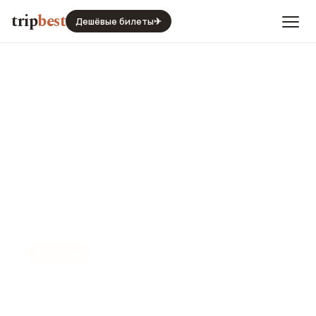
trip
best
Дешёвые билеты
✈
📍
ПЛЯЖ
Пляж Нового бульвара