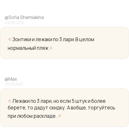
@
Sofia Shemiakina
23.09.2015
«
Зонтики и лежаки по 3 лари.В целом
»
нормальный пляж
Yo
@
Max
01.09.2015
«
Лежаки по 3 лари, но если 5 штук и более
берете, то дадут скидку. А вобще, торгуйтесь
»
при любом раскладе.