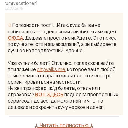
@
mrvacationer1
12.03.2018
«
Полезности пост!...Итак, куда бы вы не
собирались — за дешевыми авиабилетами идем
СЮДА
. Дешевле просто не найдете. Это поиск
по куче агенств и авиакомпаний, а вы выбираете
лучшее из предложений. Удобно.
Уже купили билет? Отлично, тогда скачивайте
приложение
citywalks.me
, которое вам в любой
точке земного шара позволит легко и быстро
ориентироваться на местности.
Нужен трансфер, ж/д билеты, отель или
страховка?
ВОТ ЗДЕСЬ
подборка проверенных
сервисов, где всегда можно найти что-то
дешевле и сохранить кучу нервов и денег.
↓ Читать полностью ↓