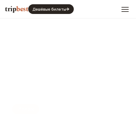
trip
best
Дешёвые билеты
✈
📍
ПЛЯЖ
Пляж Батуми