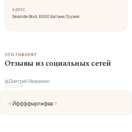
АДРЕС
Seaside Blvd.,6000 Батуми,Грузия
ЧТО ГОВОРЯТ
Отзывы из социальных сетей
@
Дмитрий Ивашинин
07.10.2016
«
»
Йффффмрпжфвв