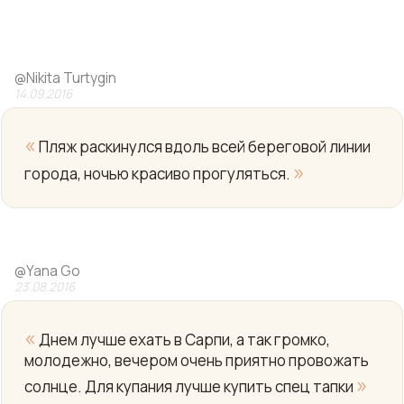
@
Nikita Turtygin
14.09.2016
«
Пляж раскинулся вдоль всей береговой линии
»
города, ночью красиво прогуляться.
Yo
@
Yana Go
23.08.2016
«
Днем лучше ехать в Сарпи, а так громко,
молодежно, вечером очень приятно провожать
»
солнце. Для купания лучше купить спец тапки