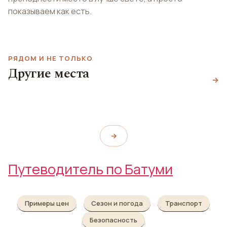
показываем как есть.
РЯДОМ И НЕ ТОЛЬКО
Другие места
Пляж Гонио
Казино Иверия
→
Батумский аквапарк
Gonio Beach
Casino Iveria
Euro Park Batumi
→
Путеводитель по Батуми
Примеры цен
Сезон и погода
Транспорт
Безопасность