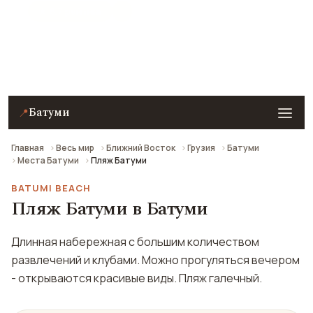
★ 8.7 рейтинг
Пляж Батуми в Батуми — описание, фото, отзывы и
как добраться.
Батуми
📍
Главная
Весь мир
Ближний Восток
Грузия
Батуми
Места Батуми
Пляж Батуми
BATUMI BEACH
Пляж Батуми в Батуми
Длинная набережная с большим количеством
развлечений и клубами. Можно прогуляться вечером
- открываются красивые виды. Пляж галечный.