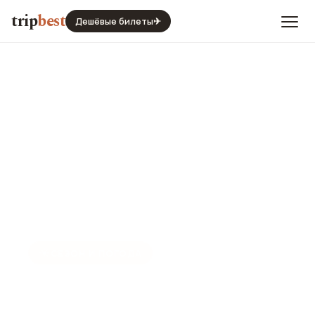
trip
best
Дешёвые билеты
✈
☀️
СЕЗОН И ПОГОДА
Каракас в октябре