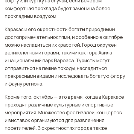
кофту или куртку на случай, если вечером
комфортная прохлада будет заменина более
прохладным воздухом.
Каракас и его окрестности богаты природными
достопримечательностями, и особенно в октябре
можно насладиться их красотой. Город окружен
великолепными горами, такими как гора Авила
и национальный парк Вароаса. Туристы могут
отправиться на пешие походы, насладиться
прекрасными видами и исследовать богатую флору
и фауну региона.
Кроме того, октябрь — это время, когда в Каракасе
проходят различные культурные и спортивные
мероприятия. Множество фестивалей, концертов
и выставок организуются для развлечения
посетителей. В окрестностях города также