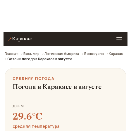
Средняя погода в Каракасе в августе: что взять с
собой и стоит ли ехать.
Каракас
📍
Главная
Весь мир
Латинская Америка
Венесуэла
Каракас
Сезон и погода в Каракасе в августе
СРЕДНЯЯ ПОГОДА
Погода в Каракасе в августе
ДНЕМ
29.6℃
средняя температура