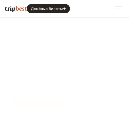
trip
best
Дешёвые билеты
✈
☀️
СЕЗОН И ПОГОДА
Каракас в августе