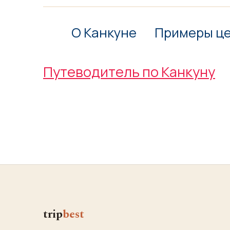
О Канкуне
Примеры ц
Путеводитель по Канкуну
trip
best