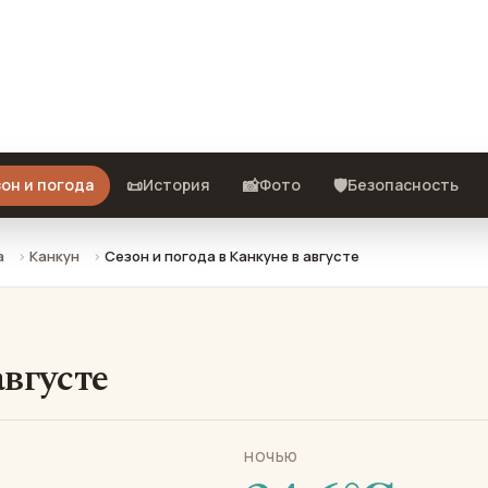
 что взять с собой и стоит ли
📜
📸
🛡️
он и погода
История
Фото
Безопасность
а
Канкун
Сезон и погода в Канкуне в августе
августе
НОЧЬЮ