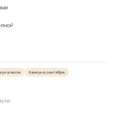
ыми
олной
кун в июле
Канкун в сентябре
вести