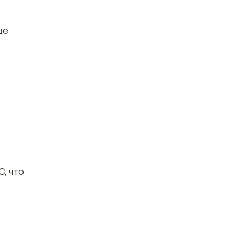
о
ще
, что
е