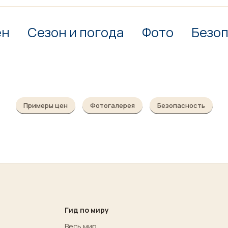
ен
Сезон и погода
Фото
Безо
Примеры цен
Фотогалерея
Безопасность
Гид по миру
Весь мир