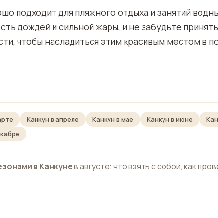
рошо подходит для пляжного отдыха и занятий водн
сть дождей и сильной жары, и не забудьте принять
и, чтобы насладиться этим красивым местом в п
арте
Канкун в апреле
Канкун в мае
Канкун в июне
Кан
екабре
езонами в Канкуне
в августе: что взять с собой, как про