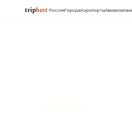
trip
best
Россия
Города
Аэропорты
Авиакомпан
☀️
СЕЗОН И ПОГОДА
Канкун в ав