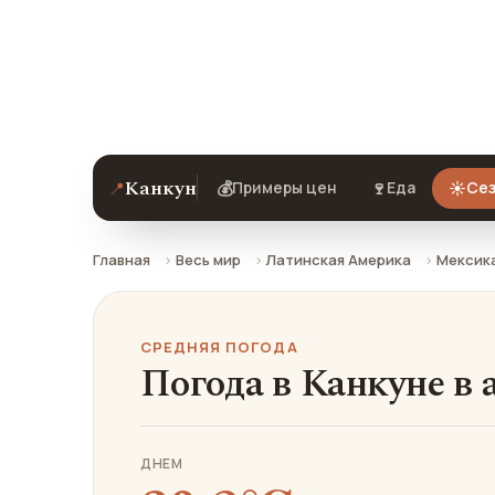
Средняя погода в Канкуне в августе:
ехать.
Канкун
📍
💰
🍷
☀️
Примеры цен
Еда
Сез
Главная
Весь мир
Латинская Америка
Мексик
СРЕДНЯЯ ПОГОДА
Погода в Канкуне в 
ДНЕМ