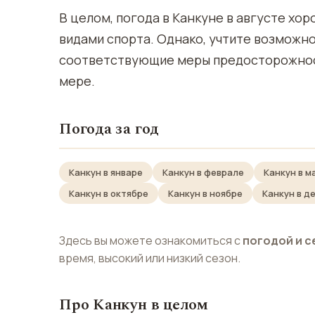
В целом, погода в Канкуне в августе хо
видами спорта. Однако, учтите возможно
соответствующие меры предосторожност
мере.
Погода за год
Канкун в январе
Канкун в феврале
Канкун в м
Канкун в октябре
Канкун в ноябре
Канкун в д
Здесь вы можете ознакомиться с
погодой и с
время, высокий или низкий сезон.
Про Канкун в целом