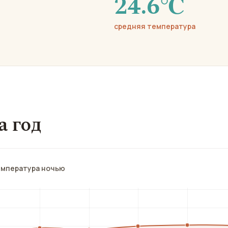
24.6℃
средняя температура
а год
емпература ночью