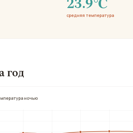
23.9℃
средняя температура
а год
емпература ночью