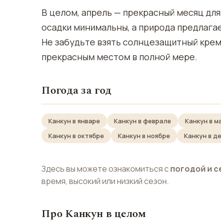
В целом, апрель — прекрасный месяц дл
осадки минимальны, а природа предлага
Не забудьте взять солнцезащитный крем,
прекрасным местом в полной мере.
Погода за год
Канкун в январе
Канкун в феврале
Канкун в м
Канкун в октябре
Канкун в ноябре
Канкун в д
Здесь вы можете ознакомиться с
погодой и с
время, высокий или низкий сезон.
Про Канкун в целом