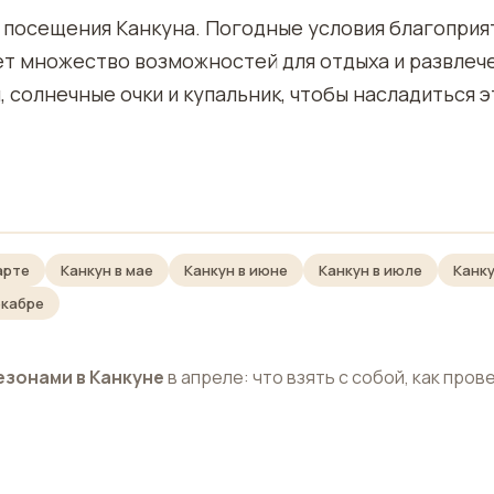
я посещения Канкуна. Погодные условия благоприя
ет множество возможностей для отдыха и развлеч
 солнечные очки и купальник, чтобы насладиться 
арте
Канкун в мае
Канкун в июне
Канкун в июле
Канку
екабре
езонами в Канкуне
в апреле: что взять с собой, как пров