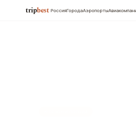
trip
best
Россия
Города
Аэропорты
Авиакомпан
☀️
СЕЗОН И ПОГОДА
Канкун в ап