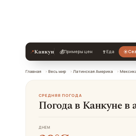
Средняя погода в Канкуне в апреле: 
ехать.
Канкун
📍
💰
🍷
☀️
Примеры цен
Еда
Сез
Главная
Весь мир
Латинская Америка
Мексик
СРЕДНЯЯ ПОГОДА
Погода в Канкуне в 
ДНЕМ