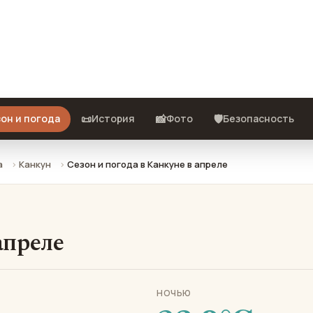
что взять с собой и стоит ли
📜
📸
🛡️
он и погода
История
Фото
Безопасность
а
Канкун
Сезон и погода в Канкуне в апреле
апреле
НОЧЬЮ