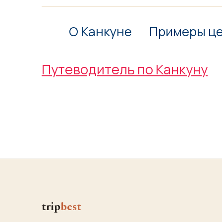
О Канкуне
Примеры ц
Путеводитель по Канкуну
trip
best