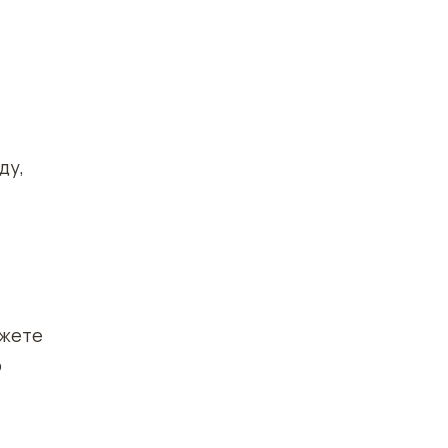
ду,
ожете
ю