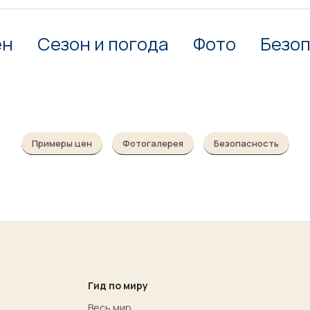
ен
Сезон и погода
Фото
Безо
Примеры цен
Фотогалерея
Безопасность
Гид по миру
Весь мир