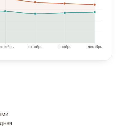
ыми
едняя