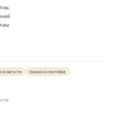
тны,
ений.
этим
н в августе
Канкун в сентябре
ести