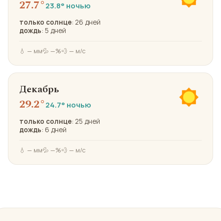
27.7°
23.8° ночью
только солнце
: 26 дней
дождь
: 5 дней
💧 — мм
💦 —%
💨 — м/с
Декабрь
29.2°
24.7° ночью
только солнце
: 25 дней
дождь
: 6 дней
💧 — мм
💦 —%
💨 — м/с