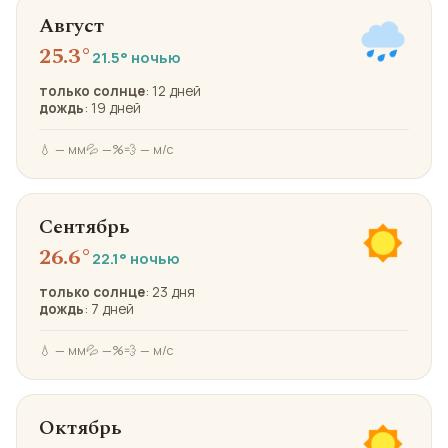
Август
25.3°
21.5° ночью
только солнце
: 12 дней
дождь
: 19 дней
💧 — мм
💦 —%
💨 — м/с
Сентябрь
26.6°
22.1° ночью
только солнце
: 23 дня
дождь
: 7 дней
💧 — мм
💦 —%
💨 — м/с
Октябрь