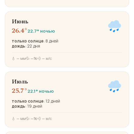
Июнь
26.4°
22.7° ночью
только солнце
: 8 дней
дождь
: 22 дня
💧 — мм
💦 —%
💨 — м/с
Июль
25.7°
22.1° ночью
только солнце
: 12 дней
дождь
: 19 дней
💧 — мм
💦 —%
💨 — м/с