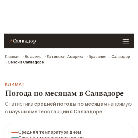
Погода на завтра, климат по месяцам и отзывы
туристов о сезонах Салвадора.
Салвадор
📍
Главная
Весь мир
Латинская Америка
Бразилия
Салвадор
Сезон в Салвадоре
КЛИМАТ
Погода по месяцам в Салвадоре
Статистика
средней погоды по месяцам
напрямую
с научных метеостанций в Салвадоре
.
Средняя температура днем
Средняя температура ночью