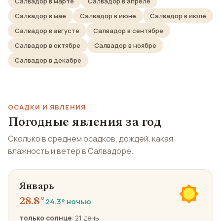
Салвадор в марте
Салвадор в апреле
Салвадор в мае
Салвадор в июне
Салвадор в июле
Салвадор в августе
Салвадор в сентябре
Салвадор в октябре
Салвадор в ноябре
Салвадор в декабре
ОСАДКИ И ЯВЛЕНИЯ
Погодные явления за год
Сколько в среднем осадков, дождей, какая
влажность и ветер в Салвадоре.
Январь
28.8°
24.3° ночью
только солнце
: 21 день