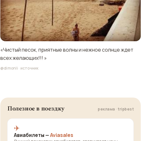
«Чистый песок, приятные волны и нежное солнце ждет
всех желающих!!! »
@dimonli
·
источник
Полезное в поездку
реклама · tripbest
✈️
Авиабилеты —
Aviasales