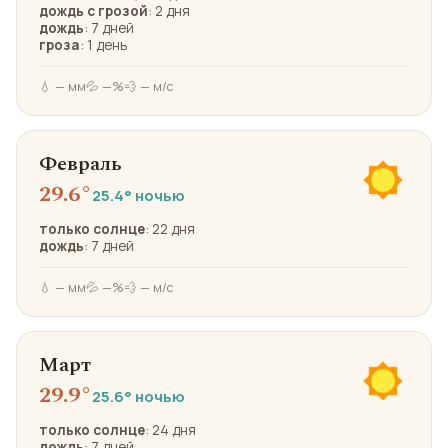
дождь с грозой
: 2 дня
дождь
: 7 дней
гроза
: 1 день
💧 — мм
💦 —%
💨 — м/с
Февраль
29.6°
25.4° ночью
только солнце
: 22 дня
дождь
: 7 дней
💧 — мм
💦 —%
💨 — м/с
Март
29.9°
25.6° ночью
только солнце
: 24 дня
дождь
: 7 дней