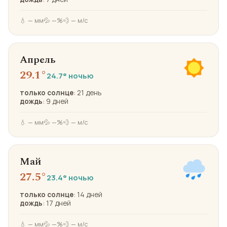
💧 — мм
💦 —%
💨 — м/с
Апрель
29.1°
24.7° ночью
только солнце
: 21 день
дождь
: 9 дней
💧 — мм
💦 —%
💨 — м/с
Май
27.5°
23.4° ночью
только солнце
: 14 дней
дождь
: 17 дней
💧 — мм
💦 —%
💨 — м/с