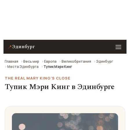
★ 7.1 рейтинг
Тупик Мэри Кинг в Эдинбурге — описание, фото,
отзывы и как добраться.
Эдинбург
📍
Главная
Весь мир
Европа
Великобритания
Эдинбург
Места Эдинбурга
Тупик Мэри Кинг
THE REAL MARY KING'S CLOSE
Тупик Мэри Кинг в Эдинбурге