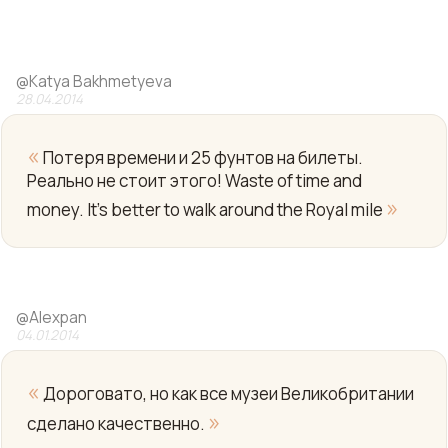
@
Katya Bakhmetyeva
28.04.2014
«
Потеря времени и 25 фунтов на билеты.
Реально не стоит этого! Waste of time and
»
money. It's better to walk around the Royal mile
Yo
@
Alexpan
04.01.2014
«
Дороговато, но как все музеи Великобритании
»
сделано качественно.