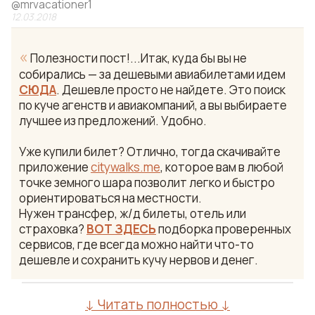
@
mrvacationer1
12.03.2018
«
Полезности пост!...Итак, куда бы вы не
собирались — за дешевыми авиабилетами идем
СЮДА
. Дешевле просто не найдете. Это поиск
по куче агенств и авиакомпаний, а вы выбираете
лучшее из предложений. Удобно.
Уже купили билет? Отлично, тогда скачивайте
приложение
citywalks.me
, которое вам в любой
точке земного шара позволит легко и быстро
ориентироваться на местности.
Нужен трансфер, ж/д билеты, отель или
страховка?
ВОТ ЗДЕСЬ
подборка проверенных
сервисов, где всегда можно найти что-то
дешевле и сохранить кучу нервов и денег.
↓ Читать полностью ↓