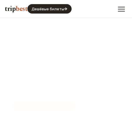
trip
best
Дешёвые билеты
✈
📍
РАЗВЛЕЧЕНИЯ - ОБЩЕЕ
Тупик Мэри Кинг