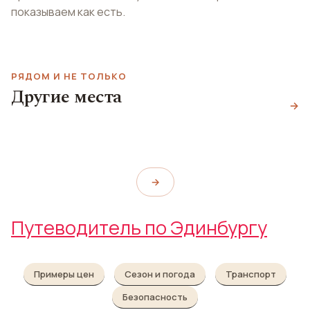
показываем как есть.
РЯДОМ И НЕ ТОЛЬКО
Национальный музей
Королевская яхта
Другие места
Шотландии
Britannia
→
Дворец Линлитгоу
National Museum of Scotland
The Royal Yacht Britannia
Linlithgow Palace
→
Путеводитель по Эдинбургу
Примеры цен
Сезон и погода
Транспорт
Безопасность