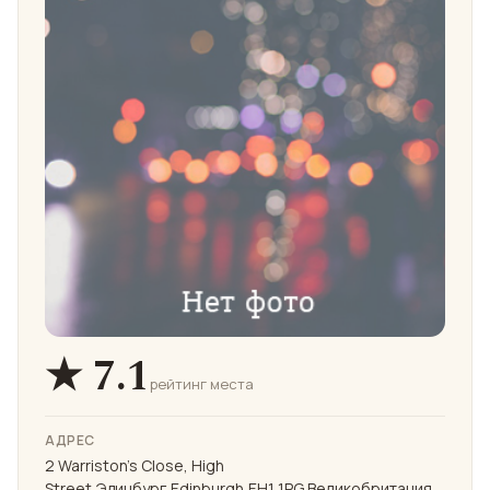
★ 7.1
рейтинг места
АДРЕС
2 Warriston's Close, High
Street,Эдинбург,Edinburgh,EH1 1PG,Великобритания