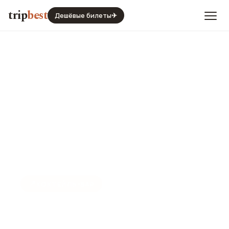
trip
best
Дешёвые билеты
✈
📍
КОКТЕЙЛЬ-БАР
Коктейль-бар Tales