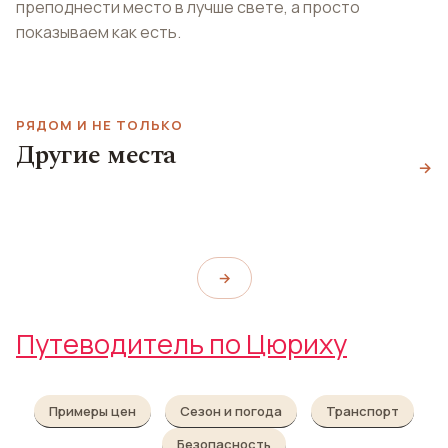
преподнести место в лучше свете, а просто
показываем как есть.
РЯДОМ И НЕ ТОЛЬКО
Бар и Ночной клуб
Другие места
Ночной клуб Helsinki
Schneiderei
Ботанический сад
→
Klub
schneiderei
Botanical Garden Zürich
Helsinki Klub
→
Путеводитель по Цюриху
Примеры цен
Сезон и погода
Транспорт
Безопасность