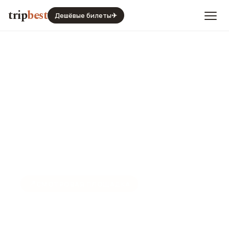
trip
best
Дешёвые билеты
✈
📍
СМОТРОВАЯ ПЛОЩАДКА
Тур де Совабелен