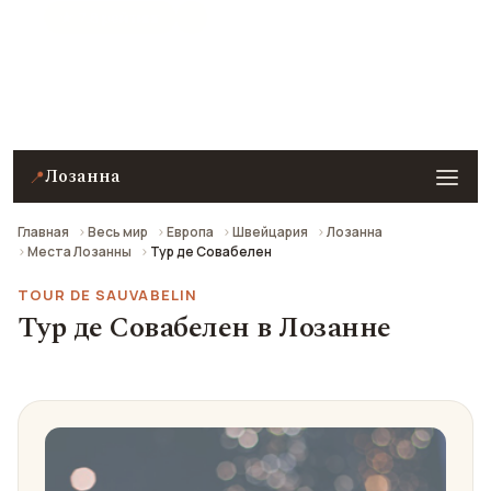
★ 7.8 рейтинг
Тур де Совабелен в Лозанне — описание, фото,
отзывы и как добраться.
Лозанна
📍
Главная
Весь мир
Европа
Швейцария
Лозанна
Места Лозанны
Тур де Совабелен
TOUR DE SAUVABELIN
Тур де Совабелен в Лозанне