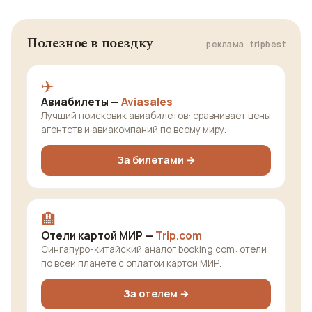
Полезное в поездку
реклама · tripbest
✈️
Авиабилеты —
Aviasales
Лучший поисковик авиабилетов: сравнивает цены
агентств и авиакомпаний по всему миру.
За билетами →
🏨
Отели картой МИР —
Trip.com
Сингапуро-китайский аналог booking.com: отели
по всей планете с оплатой картой МИР.
За отелем →