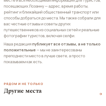
месте и вся необходимая информация для туристов,
посещающих Лозанну — адрес, время работы,
рейтинг и ближайший общественный транспорт или
способы добраться до места. Мы также собрали для
вас честные отзывы и советы других
путешественников из социальных сетей и реальные
фотографии туристов, включая селфи.
Наша редакция
публикует все отзывы, а не только
положительные
— мы не заинтересованы
преподнести место в лучше свете, а просто
показываем как есть.
РЯДОМ И НЕ ТОЛЬКО
Эспланада де
Другие места
Монбенон
Парк Бурже
→
Ар Брют
Esplanade de Montbenon
Parc du Bourget
Collection de l'Art Brut