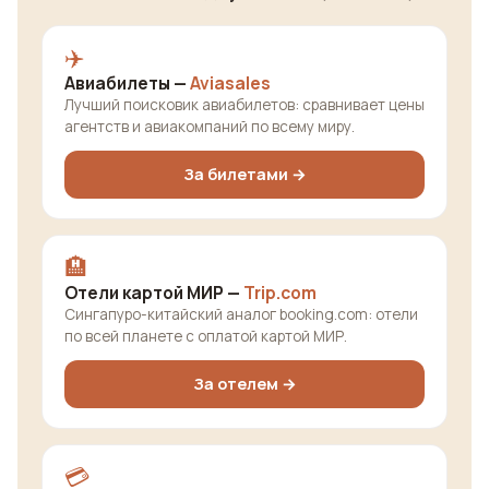
✈️
Авиабилеты —
Aviasales
Лучший поисковик авиабилетов: сравнивает цены
агентств и авиакомпаний по всему миру.
За билетами →
🏨
Отели картой МИР —
Trip.com
Сингапуро-китайский аналог booking.com: отели
по всей планете с оплатой картой МИР.
За отелем →
💳