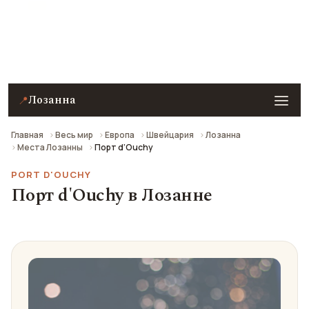
Порт d'Ouchy в Лозанне — описание, фото, отзывы
и как добраться.
Лозанна
📍
Главная
Весь мир
Европа
Швейцария
Лозанна
Места Лозанны
Порт d’Ouchy
PORT D'OUCHY
Порт d'Ouchy в Лозанне