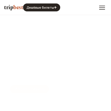
trip
best
Дешёвые билеты
✈
📍
ПОРТ / ГАВАНЬ
Порт d'Ouchy