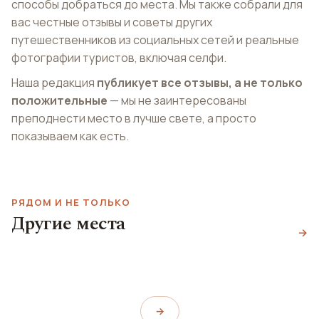
способы добраться до места. Мы также собрали для
вас честные отзывы и советы других
путешественников из социальных сетей и реальные
фотографии туристов, включая селфи.
Наша редакция
публикует все отзывы, а не только
положительные
— мы не заинтересованы
преподнести место в лучше свете, а просто
показываем как есть.
РЯДОМ И НЕ ТОЛЬКО
Таиландский
Другие места
Пляж Préverenges
павильон
→
Сен-Франсуа
Plage de Préverenges
Le Pavillon Thailandais
Place Saint-François
→