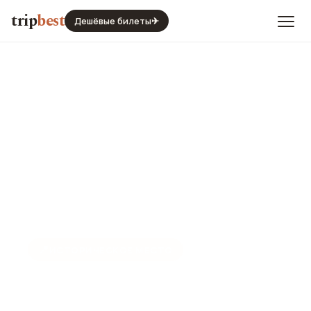
trip
best
Дешёвые билеты
✈
📍
ИСТОРИЧЕСКОЕ МЕСТО
Семь источников