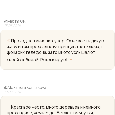
@
Maxim GR
13.08.2014
«
Проход по туннелю супер! Освежает в дикую
жару и там прохладно из принципа не включал
фонарик телефона, зато много услышал от
Yo
»
своей любимой! Рекомендую!
@
Alexandra Komiakova
10.08.2014
«
Красивое место, много деревьев и немного
прохладнее, чем везде. Бегают гуси, утки,