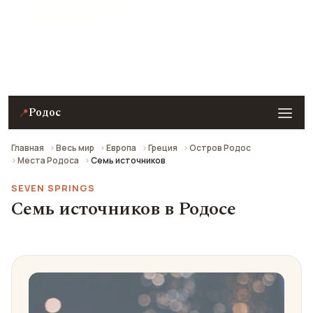
★ 7.5 рейтинг
Семь источников в Родосе — описание, фото,
отзывы и как добраться.
Родос
📍
Главная
Весь мир
Европа
Греция
Остров Родос
Места Родоса
Семь источников
SEVEN SPRINGS
Семь источников в Родосе