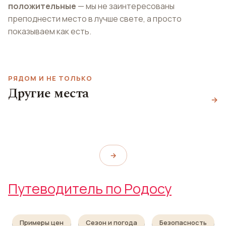
положительные
— мы не заинтересованы
преподнести место в лучше свете, а просто
показываем как есть.
РЯДОМ И НЕ ТОЛЬКО
Другие места
Пляж Родос
Старый город
→
Платан Гиппократа
Rodos Beach
Rhodes Old Town
Hippocrates Plane Tree
→
Путеводитель по Родосу
Примеры цен
Сезон и погода
Безопасность