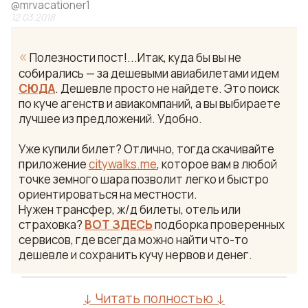
@
mrvacationer1
12.03.2018
«
Полезности пост!...Итак, куда бы вы не
собирались — за дешевыми авиабилетами идем
СЮДА
. Дешевле просто не найдете. Это поиск
по куче агенств и авиакомпаний, а вы выбираете
лучшее из предложений. Удобно.
Уже купили билет? Отлично, тогда скачивайте
приложение
citywalks.me
, которое вам в любой
точке земного шара позволит легко и быстро
ориентироваться на местности.
Нужен трансфер, ж/д билеты, отель или
страховка?
ВОТ ЗДЕСЬ
подборка проверенных
сервисов, где всегда можно найти что-то
дешевле и сохранить кучу нервов и денег.
↓ Читать полностью ↓