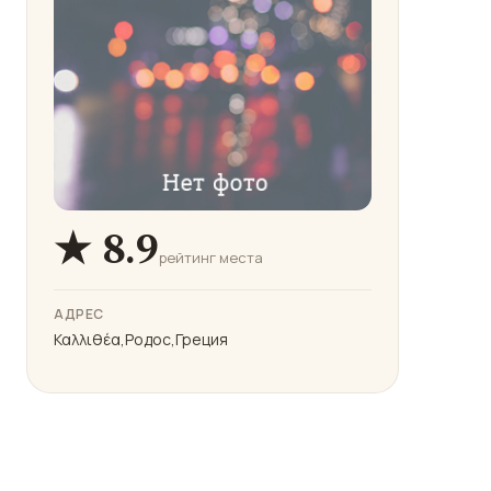
★ 8.9
рейтинг места
АДРЕС
Καλλιθέα,Родос,Греция