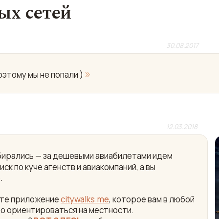
ых сетей
30.08.2017
»
этому мы не попали )
12.03.2018
собирались — за дешевыми авиабилетами идем
ск по куче агенств и авиакомпаний, а вы
.
айте приложение
citywalks.me
, которое вам в любой
ро ориентироваться на местности.