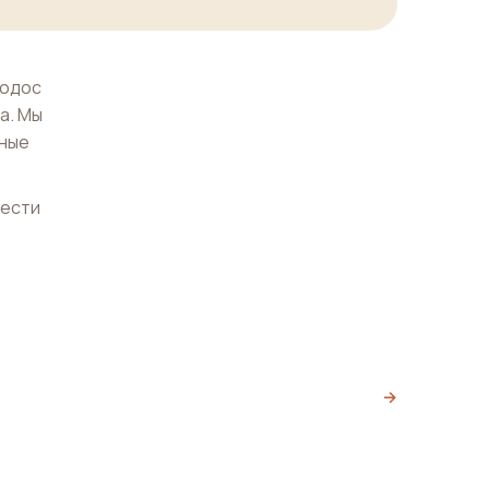
Родос
а. Мы
ьные
нести
→