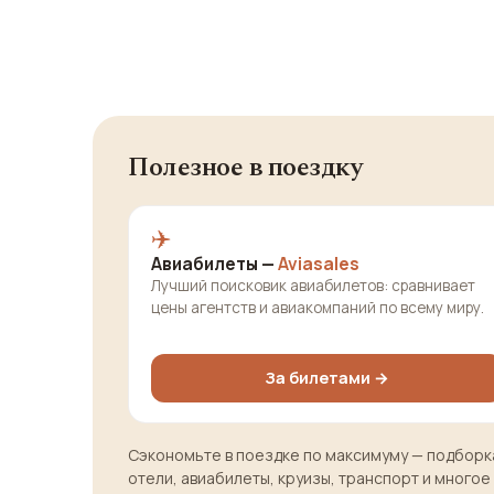
Полезное в поездку
✈️
Авиабилеты —
Aviasales
Лучший поисковик авиабилетов: сравнивает
цены агентств и авиакомпаний по всему миру.
За билетами →
Сэкономьте в поездке по максимуму — подборка
отели, авиабилеты, круизы, транспорт и многое