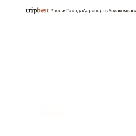
trip
best
Россия
Города
Аэропорты
Авиакомпан
📍
ПЛЯЖ
Калитея