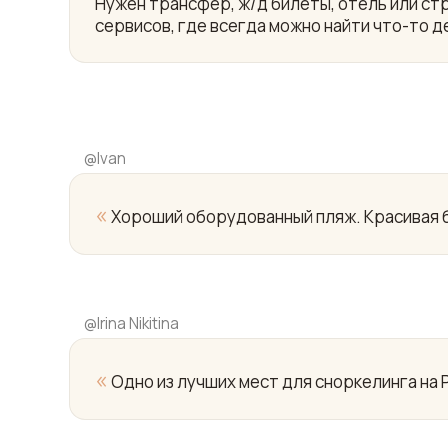
Нужен трансфер, ж/д билеты, отель или ст
сервисов, где всегда можно найти что-то д
@
Ivan
«
Хороший оборудованный пляж. Красивая б
@
Irina Nikitina
«
Одно из лучших мест для сноркелинга на 