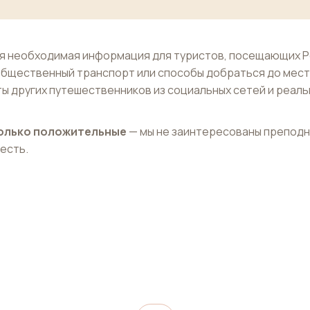
ся необходимая информация для туристов, посещающих 
 общественный транспорт или способы добраться до мест
ты других путешественников из социальных сетей и реал
 только положительные
— мы не заинтересованы препод
 есть.
ая
Башня с часами
rary
Roloi