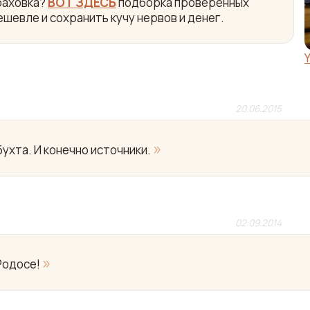
раховка?
ВОТ ЗДЕСЬ
подборка проверенных
ешевле и сохранить кучу нервов и денег.
20.06.2015
»
ухта. И конечно источники.
02.09.2014
»
Родосе!