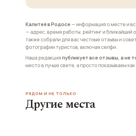
Калитея в Родосе
— информация о месте и в
— адрес, время работы, рейтинг и ближайший
также собрали для вас честные отзывы и сове
фотографии туристов, включая селфи.
Наша редакция
публикует все отзывы, а не
место в лучше свете, а просто показываем как
РЯДОМ И НЕ ТОЛЬКО
Другие места
Мусульманск
Пляж Энидрио
библиотека
Enidrio Beach
Hafiz Ahmet Aga Lib