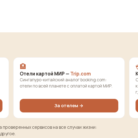
🏨
Отели картой МИР —
Trip.com
Сингапуро-китайский аналог booking.com:
О
отели по всей планете с оплатой картой МИР.
к
г
За отелем →
 проверенных сервисов на все случаи жизни:
 другое.