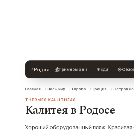
★ 8.9 рейтинг
Калитея (Калифея) в Родосе — описа
добраться.
Родос
📍
💰
🍷
☀️
Примеры цен
Еда
Сезон
Главная
Весь мир
Европа
Греция
Остров Р
THERMES KALLITHEAS
Калитея в Родосе
Хороший оборудованный пляж. Красивая б