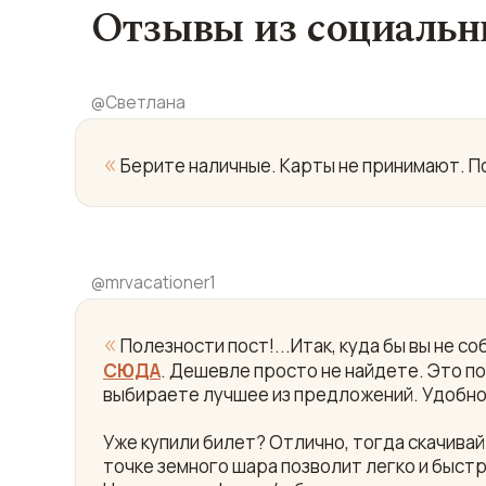
Отзывы из социальн
@
Светлана
«
Берите наличные. Карты не принимают. По
@
mrvacationer1
«
Полезности пост!...Итак, куда бы вы не 
СЮДА
. Дешевле просто не найдете. Это пои
выбираете лучшее из предложений. Удобно
Уже купили билет? Отлично, тогда скачив
точке земного шара позволит легко и быст