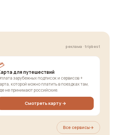
реклама · tripbest
💳
Карта для путешествий
плата зарубежных подписок и сервисов +
арта, которой можно платить в поездках там,
де не принимают российские.
Смотреть карту →
Все сервисы
→