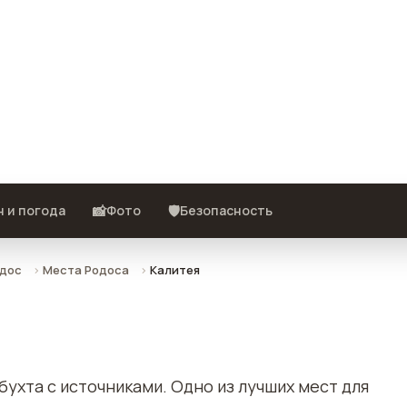
ние, фото, отзывы и как
📸
🛡️
 и погода
Фото
Безопасность
одос
Места Родоса
Калитея
ухта с источниками. Одно из лучших мест для