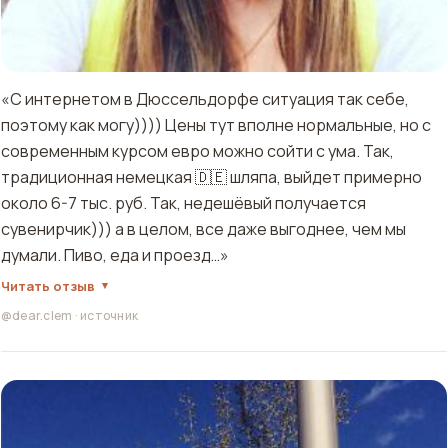
«С интернетом в Дюссельдорфе ситуация так себе,
поэтому как могу)))) Цены тут вполне нормальные, но с
современным курсом евро можно сойти с ума. Так,
традиционная немецкая 🇩🇪 шляпа, выйдет примерно
около 6-7 тыс. руб. Так, недешёвый получается
сувенирчик))) а в целом, все даже выгоднее, чем мы
думали. Пиво, еда и проезд…»
Читать отзыв
@dear.clem
·
источник