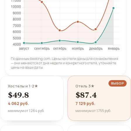
По данным booking.com. Цены на отели даны для ознакомления
— они меняются от дня недели и конкретного отеля, уточняйте
цены на ваши даты.
ВЫБОР
Хостелы и 1-2★
Отель 3★
$49.8
$87.4
4 062 руб.
7 129 руб.
минимум от 1 284 руб.
минимум от 1 755 руб.