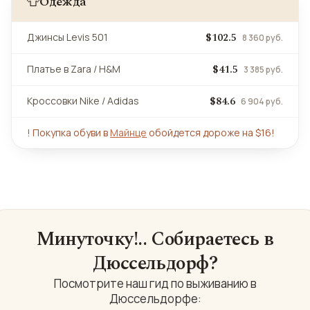
Одежда
👕
$102.5
Джинсы Levis 501
8 360 руб.
$41.5
Платье в Zara / H&M
3 385 руб.
$84.6
Кроссовки Nike / Adidas
6 904 руб.
!
Покупка обуви в
Майнце
обойдется дороже на $16!
Минуточку!.. Собираетесь в
Дюссельдорф?
Посмотрите наш гид по выживанию в
Дюссельдорфе: