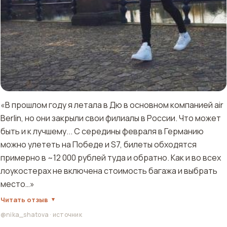
«В прошлом году я летала в Дю в основном компанией air
Berlin, но они закрыли свои филиалы в России. Что может
быть и к лучшему... С середины февраля в Германию
можно улететь на Победе и S7, билеты обходятся
примерно в ~12 000 рублей туда и обратно. Как и во всех
лоукостерах не включена стоимость багажа и выбрать
место…»
Читать отзыв
@nika_shatova
·
источник