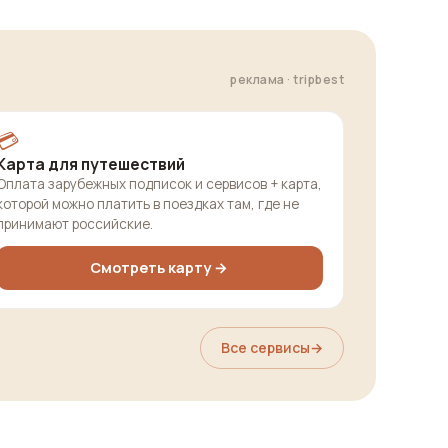
реклама · tripbest
💳
Карта для путешествий
Оплата зарубежных подписок и сервисов + карта,
которой можно платить в поездках там, где не
принимают российские.
Смотреть карту →
Все сервисы
→