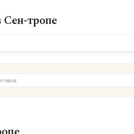
 Сен-тропе
ропе