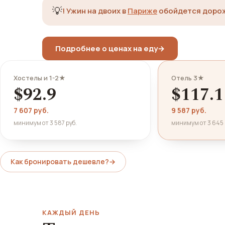
💡
!
Ужин на двоих в
Париже
обойдется дорож
Подробнее о ценах на еду
→
Хостелы и 1-2★
Отель 3★
$92.9
$117.1
7 607 руб.
9 587 руб.
минимум от 3 587 руб.
минимум от 3 645 
Как бронировать дешевле?
→
КАЖДЫЙ ДЕНЬ