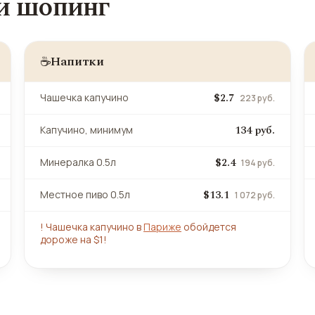
 и шопинг
Напитки
☕
$2.7
Чашечка капучино
223 руб.
134 руб.
Капучино, минимум
$2.4
Минералка 0.5л
194 руб.
$13.1
Местное пиво 0.5л
1 072 руб.
!
Чашечка капучино в
Париже
обойдется
дороже на $1!