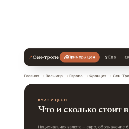
Примеры цен на еду, кафе, технику A
Сен-тропе на 2026 год. Все цены в
валюты по курсу ЦБ РФ.
Сен-тропе
📍
💰
🍷
📜
Примеры цен
Еда
Главная
Весь мир
Европа
Франция
Сен-Тр
КУРС И ЦЕНЫ
Что и сколько стоит 
Национальная валюта — евро, обозначение 