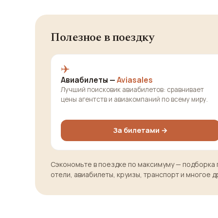
Полезное в поездку
✈️
Авиабилеты —
Aviasales
Лучший поисковик авиабилетов: сравнивает
цены агентств и авиакомпаний по всему миру.
За билетами →
Сэкономьте в поездке по максимуму — подборка 
отели, авиабилеты, круизы, транспорт и многое д