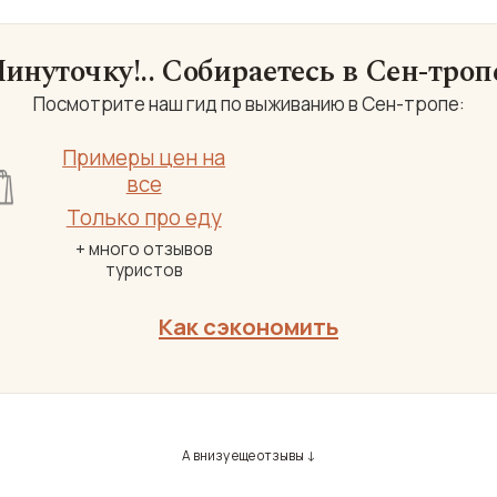
инуточку!.. Собираетесь в Сен-троп
Посмотрите наш гид по выживанию в Сен-тропе:
Примеры цен на
все
Только про еду
+ много отзывов
туристов
Как сэкономить
А внизу еще отзывы ↓