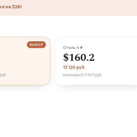
е на $28!
ВЫБОР
Отель 4★
$160.2
13 120 руб.
руб.
минимум от 5 543 руб.