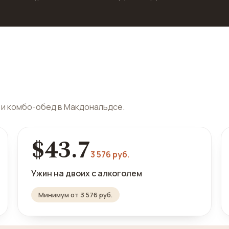
 и комбо-обед в Макдональдсе.
$43.7
3 576 руб.
Ужин на двоих с алкоголем
Минимум от 3 576 руб.