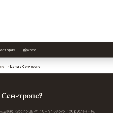
pple, развлечения и проезд в
 рублях пересчитаны из местной
📸
История
Фото
опе
Цены в Сен-тропе
в Сен-тропе?
€
. Курс по ЦБ РФ: 1€ = 94.68 руб., 100 рублей ~ 1€.
(код EUR)