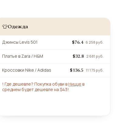
Одежда
👕
$76.4
Джинсы Levis 501
6 258 руб.
$32.8
Платье в Zara / H&M
2 681 руб.
$136.5
Кроссовки Nike / Adidas
11 175 руб.
!
Где дешевле? Покупка обуви в
Ницце
в
среднем будет дешевле на $43!