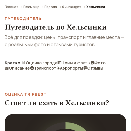
Главная
Весь мир
Европа
Финляндия
Хельсинки
ПУТЕВОДИТЕЛЬ
Путеводитель по Хельсинки
Всё для поездки: цены, транспорт и главные места —
с реальными фото и отзывами туристов.
Кратко:
📊
Оценка города
💵
Цены и факты
📷
Фото
📖
Описание
🚇
Транспорт
✈️
Аэропорты
💬
Отзывы
ОЦЕНКА TRIPBEST
Стоит ли ехать в Хельсинки?