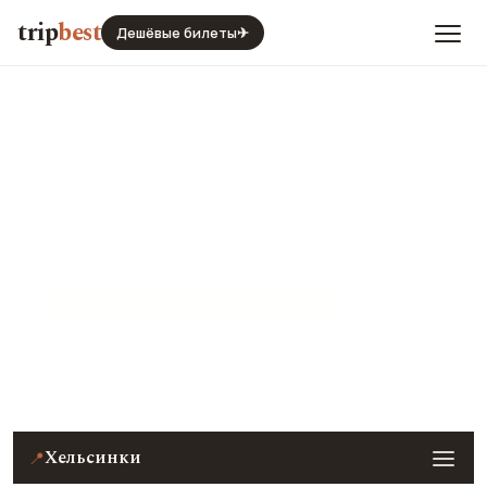
trip
best
Дешёвые билеты
✈
Хельсинки
Финляндия
Виза · въезд ограничен
Цены, погода, транспорт и главные места — с
реальными фото и отзывами туристов.
Хельсинки
📍