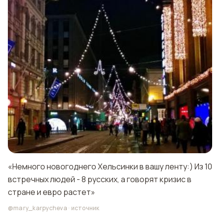
«Немного новогоднего Хельсинки в вашу ленту:) Из 10
встречных людей - 8 русских, а говорят кризис в
стране и евро растет»
@mary_karpycheva
·
источник