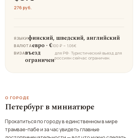
276 руб.
финский, шведский, английский
ЯЗЫКИ
евро · €
100 ₽ ~ 1.06€
ВАЛЮТА
въезд
для РФ · Туристический въезд для
ВИЗА
россиян сейчас ограничен.
ограничен
О ГОРОДЕ
Петербург в миниатюре
Прокатиться по городу в единственном в мире
трамвае-пабе и за час увидеть главные
достопримечательности — вот что нужно сделать