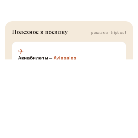
Полезное в поездку
реклама · tripbest
✈️
Авиабилеты —
Aviasales
Лучший поисковик авиабилетов: сравнивает цены
агентств и авиакомпаний по всему миру.
За билетами →
🏨
Отели картой МИР —
Trip.com
Сингапуро-китайский аналог booking.com: отели
по всей планете с оплатой картой МИР.