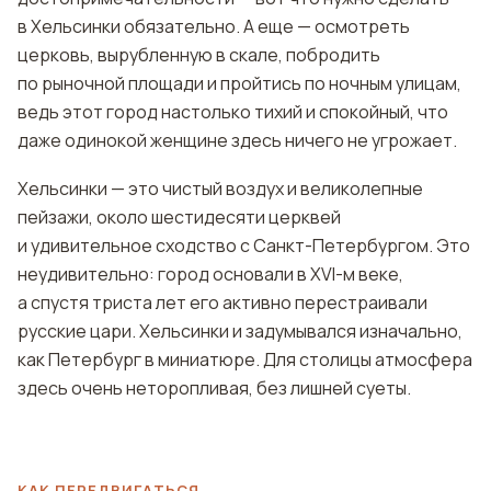
в Хельсинки обязательно. А еще — осмотреть
церковь, вырубленную в скале, побродить
по рыночной площади и пройтись по ночным улицам,
ведь этот город настолько тихий и спокойный, что
даже одинокой женщине здесь ничего не угрожает.
Хельсинки — это чистый воздух и великолепные
пейзажи, около шестидесяти церквей
и удивительное сходство с Санкт-Петербургом. Это
неудивительно: город основали в XVI-м веке,
а спустя триста лет его активно перестраивали
русские цари. Хельсинки и задумывался изначально,
как Петербург в миниатюре. Для столицы атмосфера
здесь очень неторопливая, без лишней суеты.
КАК ПЕРЕДВИГАТЬСЯ