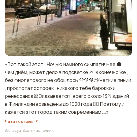
«Вот такой этот ! Ночью намного симпатичнее 🌑,
чем днём, может дело в подсветке 🎆🎇конечно же ,
без фиолетового не обошлось 💜💜💜😋 Четкие линии
, простота построек , никакого тебе барокко и
ренессанса😅Оказывается , всего около 13% зданий
в Финляндии возведены до 1920 года ☝🏻 Поэтому и
кажется этот город таким современным ,…»
Читать отзыв
@crazyunlcorn
·
источник