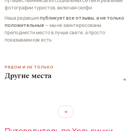
путешественников из социальных сетей и реальные
фотографии туристов, включая селфи.
Наша редакция
публикует все отзывы, а не только
положительные
— мы не заинтересованы
преподнести место в лучше свете, а просто
показываем как есть.
РЯДОМ И НЕ ТОЛЬКО
Музей финской
Другие места
Парк развлечений
Памятник Сибелиусу
архитектуры
→
Линнанмяки
Sibelius Monument
Museum of Finnish Architecture
Linnanmäki
→
Путеводитель по Хельсинки