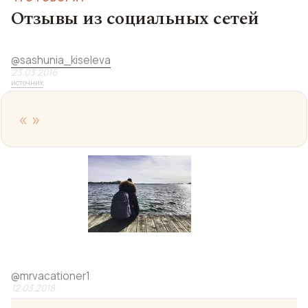
Отзывы из социальных сетей
@
sashunia_kiseleva
23.03.2016
источник
«
»
@
mrvacationer1
12.03.2018