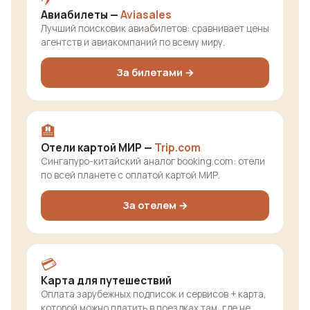
Авиабилеты —
Aviasales
Лучший поисковик авиабилетов: сравнивает цены
агентств и авиакомпаний по всему миру.
За билетами →
🏨
Отели картой МИР —
Trip.com
Сингапуро-китайский аналог booking.com: отели
по всей планете с оплатой картой МИР.
За отелем →
💳
Карта для путешествий
Оплата зарубежных подписок и сервисов + карта,
которой можно платить в поездках там, где не