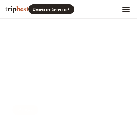
trip
best
Дешёвые билеты
✈
📍
ПАРК
Парк Кайвопуйсто