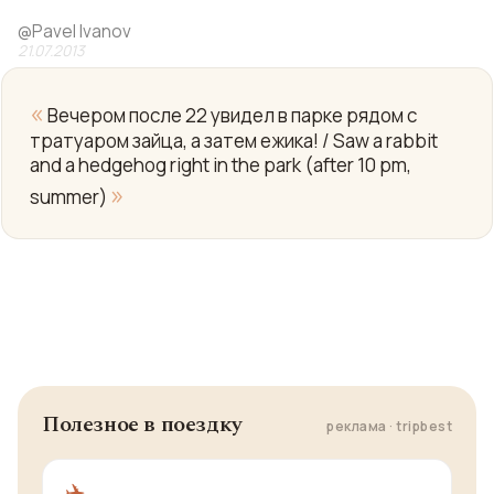
@
Pavel Ivanov
21.07.2013
«
Вечером после 22 увидел в парке рядом с
тратуаром зайца, а затем ежика! / Saw a rabbit
and a hedgehog right in the park (after 10 pm,
Yo
»
summer)
Полезное в поездку
реклама · tripbest
✈️