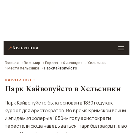
★ 9.1 рейтинг
Парк Кайвопуйсто в Хельсинки — описание, фото,
отзывы и как добраться.
Хельсинки
📍
Главная
Весь мир
Европа
Финляндия
Хельсинки
Места Хельсинки
Парк Кайвопуйсто
KAIVOPUISTO
Парк Кайвопуйсто в Хельсинки
Парк Кайвопуйсто была основан в 1830 году как
курорт для аристократов. Во время Крымской войны
и эпидемия холеры в 1850-м году аристократы
перестали сюда наведываться, парк был закрыт, а во