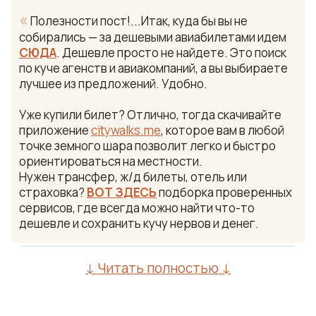
«
Полезности пост!...Итак, куда бы вы не
собирались — за дешевыми авиабилетами идем
СЮДА
. Дешевле просто не найдете. Это поиск
по куче агенств и авиакомпаний, а вы выбираете
лучшее из предложений. Удобно.
Уже купили билет? Отлично, тогда скачивайте
приложение
citywalks.me
, которое вам в любой
точке земного шара позволит легко и быстро
ориентироваться на местности.
Нужен трансфер, ж/д билеты, отель или
страховка?
ВОТ ЗДЕСЬ
подборка проверенных
сервисов, где всегда можно найти что-то
дешевле и сохранить кучу нервов и денег.
↓ Читать полностью ↓