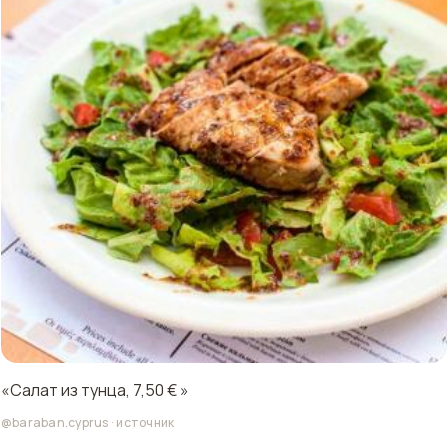
«Салат из тунца, 7,50 € »
@baraban.cyprus
·
источник