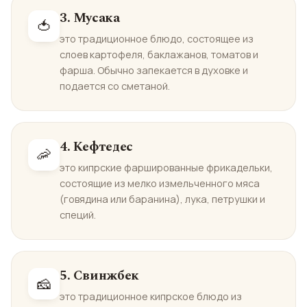
3. Мусака
🍅
это традиционное блюдо, состоящее из
слоев картофеля, баклажанов, томатов и
фарша. Обычно запекается в духовке и
подается со сметаной.
4. Кефтедес
🦐
это кипрские фаршированные фрикадельки,
состоящие из мелко измельченного мяса
(говядина или баранина), лука, петрушки и
специй.
5. Свинжбек
🧀
это традиционное кипрское блюдо из