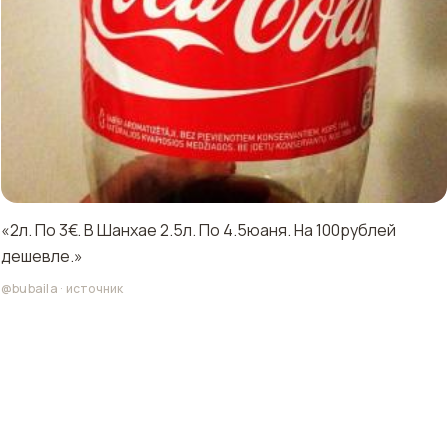
«2л. По 3€. В Шанхае 2.5л. По 4.5юаня. На 100рублей
дешевле.»
@bubaila
·
источник
Полезное в поездку
реклама · tripbest