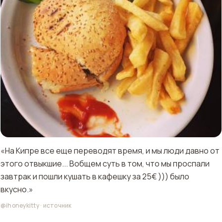
«На Кипре все еще переводят время, и мы люди давно от
этого отвыкшие... Вобщем суть в том, что мы проспали
завтрак и пошли кушать в кафешку за 25€ ))) было
вкусно.»
@ihoneykitty
·
источник