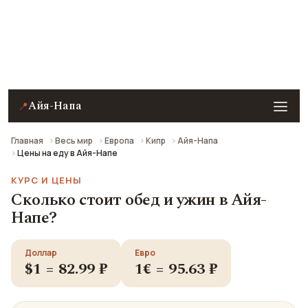
Примеры цен на еду, кафе, уличную еду и другие
способы поесть в Айя-Напе на 2026 год. Все цены
в рублях пересчитаны по курсу ЦБ РФ.
Айя-Напа
📍
Главная
Весь мир
Европа
Кипр
Айя-Напа
Цены на еду в Айя-Напе
КУРС И ЦЕНЫ
Сколько стоит обед и ужин в Айя-
Напе?
Доллар
Евро
$1 = 82.99 ₽
1€ = 95.63 ₽