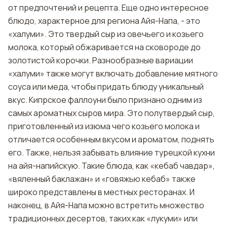
от предпочтений и рецепта. Еще одно интересное
блюдо, характерное для региона Айя-Напа, - это
«халуми». Это твердый сыр из овечьего и козьего
молока, который обжаривается на сковороде до
золотистой корочки. Разнообразные вариации
«халуми» также могут включать добавление мятного
соуса или меда, чтобы придать блюду уникальный
вкус. Кипрское фаллоуни было признано одним из
самых ароматных сыров мира. Это полутвердый сыр,
приготовленный из изюма чего козьего молока и
отличается особенным вкусом и ароматом, поднять
его. Также, нельзя забывать влияние турецкой кухни
на айя-напийскую. Такие блюда, как «кебаб чавдар»,
«вяленный баклажан» и «говяжью кебаб» также
широко представлены в местных ресторанах. И
наконец, в Айя-Напа можно встретить множество
традиционных десертов, таких как «лукуми» или