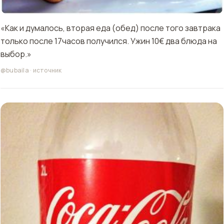
«Как и думалось, вторая еда (обед) после того завтрака
только после 17часов получился. Ужин 10€ два блюда на
выбор.»
@bubaila
·
источник