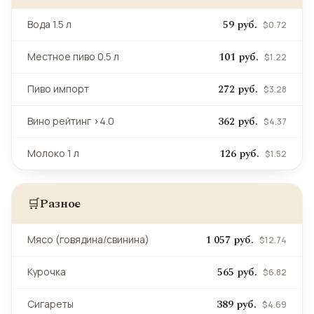
59 руб.
Вода 1.5 л
$0.72
101 руб.
Местное пиво 0.5 л
$1.22
272 руб.
Пиво импорт
$3.28
362 руб.
Вино рейтинг >4.0
$4.37
126 руб.
Молоко 1 л
$1.52
Разное
🛒
1 057 руб.
Мясо (говядина/свинина)
$12.74
565 руб.
Курочка
$6.82
389 руб.
Сигареты
$4.69