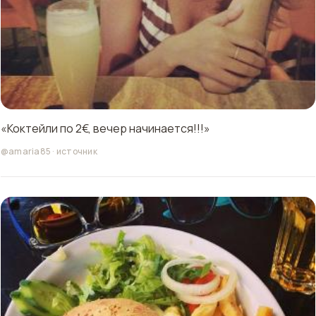
«Коктейли по 2€, вечер начинается!!!»
@amaria85
·
источник