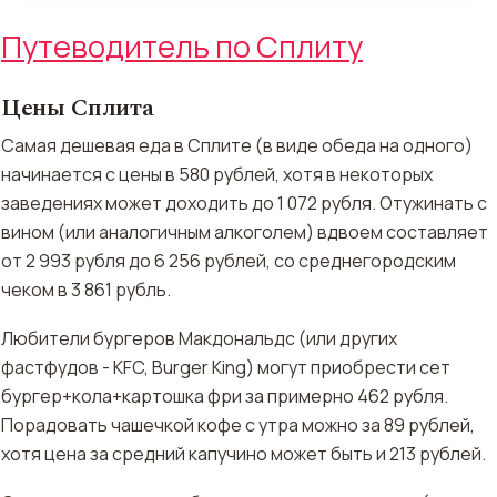
Путеводитель по Сплиту
Цены Сплита
Самая дешевая еда в Сплите (в виде обеда на одного)
начинается с цены в 580 рублей, хотя в некоторых
заведениях может доходить до 1 072 рубля. Отужинать с
вином (или аналогичным алкоголем) вдвоем составляет
от 2 993 рубля до 6 256 рублей, со среднегородским
чеком в 3 861 рубль.
Любители бургеров Макдональдс (или других
фастфудов - KFC, Burger King) могут приобрести сет
бургер+кола+картошка
фри за примерно 462 рубля.
Порадовать чашечкой кофе с утра можно за 89 рублей,
хотя цена за средний капучино может быть и 213 рублей.