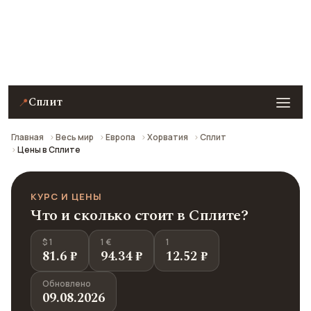
Примеры цен на еду, кафе, технику Apple,
развлечения и проезд в Сплите на 2026 год. Все
цены в рублях пересчитаны из местной валюты по
курсу ЦБ РФ.
Сплит
📍
Главная
Весь мир
Европа
Хорватия
Сплит
Цены в Сплите
КУРС И ЦЕНЫ
Что и сколько стоит в Сплите?
$ 1
1 €
1
81.6 ₽
94.34 ₽
12.52 ₽
Обновлено
09.08.2026