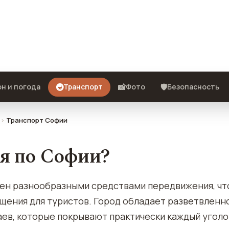
здят местные жители и что стоит
🚇
📸
🛡️
н и погода
Транспорт
Фото
Безопасность
Транспорт Софии
ся по Софии?
лен разнообразными средствами передвижения, чт
щения для туристов. Город обладает разветвленн
аев, которые покрывают практически каждый уголо