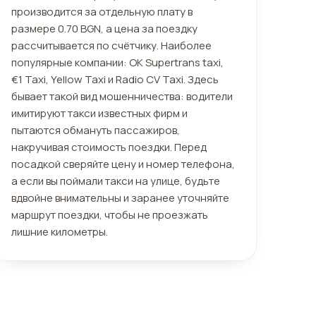
производится за отдельную плату в
размере 0.70 BGN, а цена за поездку
рассчитывается по счётчику. Наиболее
популярные компании: OK Supertrans taxi,
€1 Taxi, Yellow Taxi и Radio CV Taxi. Здесь
бывает такой вид мошенничества: водители
имитируют такси известных фирм и
пытаются обмануть пассажиров,
накручивая стоимость поездки. Перед
посадкой сверяйте цену и номер телефона,
а если вы поймали такси на улице, будьте
вдвойне внимательны и заранее уточняйте
маршрут поездки, чтобы не проезжать
лишние километры.