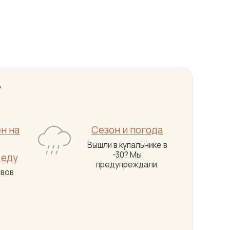
?
н на
Сезон и погода
Вышли в купальнике в
-30? Мы
 еду
предупреждали.
ывов