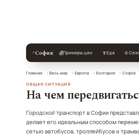
Весь транспорт в городе — на чем е
выбрать туристу.
София
📍
💰
🍷
☀️
Примеры цен
Еда
Сезо
Главная
Весь мир
Европа
Болгария
София
ОБЩАЯ СИТУАЦИЯ
На чем передвигать
Городской транспорт в Софии представ
делает его идеальным способом переме
сетью автобусов, троллейбусов и трамв