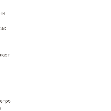
ни
ках
елает
метро
а