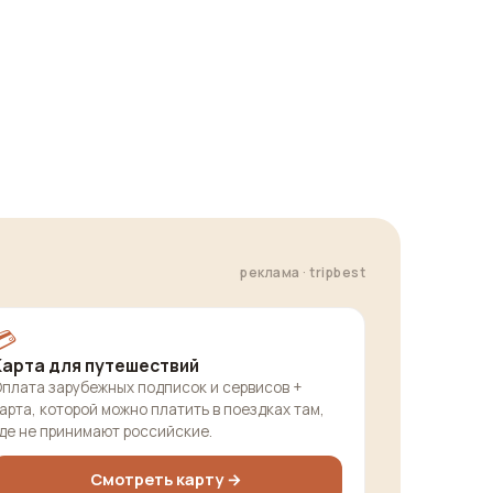
реклама · tripbest
💳
Карта для путешествий
плата зарубежных подписок и сервисов +
арта, которой можно платить в поездках там,
де не принимают российские.
Смотреть карту →