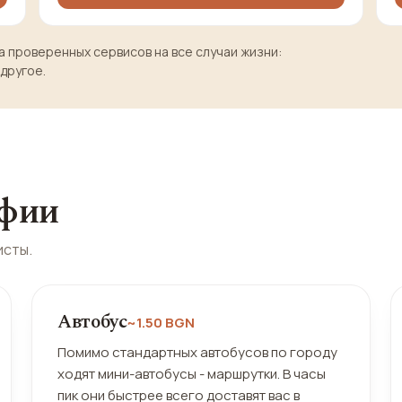
 проверенных сервисов на все случаи жизни:
 другое.
офии
исты.
ПОПУЛЯРЕН У ТУРИСТОВ
Автобус
~1.50 BGN
Помимо стандартных автобусов по городу
ходят мини-автобусы - маршрутки. В часы
пик они быстрее всего доставят вас в