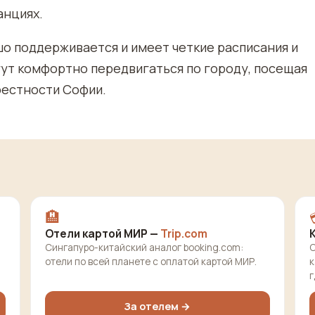
анциях.
о поддерживается и имеет четкие расписания и
ут комфортно передвигаться по городу, посещая
рестности Софии.
🏨
Отели картой МИР —
Trip.com
Сингапуро-китайский аналог booking.com:
О
отели по всей планете с оплатой картой МИР.
к
г
За отелем →