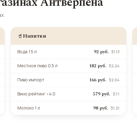
газинах Антверпена
х.
Напитки
🥤
92 руб.
Вода 1.5 л
$1.13
182 руб.
Местное пиво 0.5 л
$2.24
166 руб.
Пиво импорт
$2.04
579 руб.
Вино рейтинг >4.0
$7.1
98 руб.
Молоко 1 л
$1.21