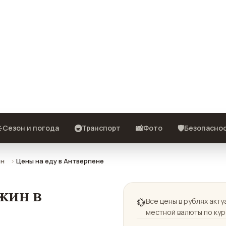
ь в Антверпене
еду и другие способы поесть в
 рублях пересчитаны по курсу ЦБ
️
🚇
📸
🛡️
Сезон и погода
Транспорт
Фото
Безопасно
ен
Цены на еду в Антверпене
жин в
💱
Все цены в рублях акт
местной валюты по курс