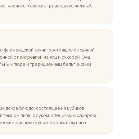
ине, чесноке и свежих травах, вкус нежный,
.
 фламандской кухни, состоящее из свиной
енной с панировкой из яиц и сухарей. Она
льным пюре и традиционным бельгийским
ндское блюдо, состоящее из кубиков
в темном пиве, с луком, специями и сахаром.
убоким мясным вкусом и ароматом пива.