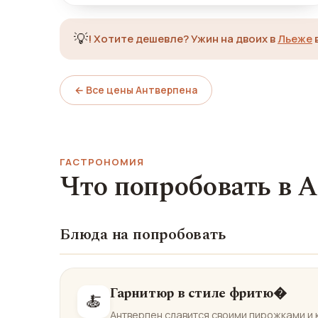
💡
!
Хотите дешевле? Ужин на двоих в
Льеже
← Все цены Антверпена
ГАСТРОНОМИЯ
Что попробовать в 
Блюда на попробовать
Гарнитюр в стиле фритю�
🍝
Антверпен славится своими пирожками и