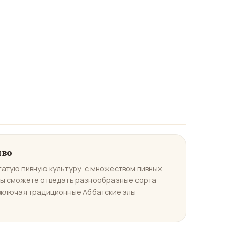
иво
гатую пивную культуру, с множеством пивных
 Вы сможете отведать разнообразные сорта
 включая традиционные Аббатские элы