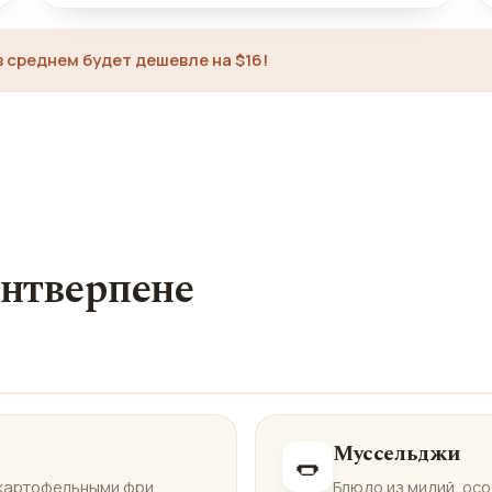
в среднем будет дешевле на $16!
Антверпене
Муссельджи
🌭
 картофельными фри.
Блюдо из мидий, ос