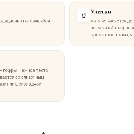
Улитки
🥤
радиционно готовящийся
Хотя не является де
закуски в Антверпен
ароматные травы, че
— гофры. Нежное тесто
одается со сливочным
ами или шоколадной