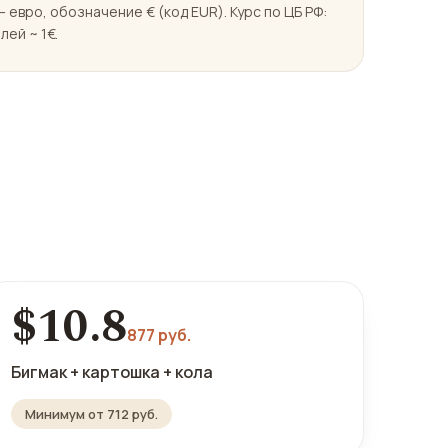
 евро, обозначение € (код EUR). Курс по ЦБ РФ:
лей ~ 1€.
$10.8
877 руб.
Бигмак + картошка + кола
Минимум от 712 руб.