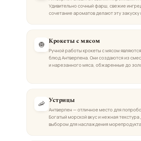
Удивительно сочный фарш, свежие ингре
сочетание ароматов делают эту закуску
Крокеты с мясом
🧅
Ручной работы крокеты с мясом являютс
блюд Антверпена. Они создаются из сме
и нарезанного мяса, обжаренные до золо
Устрицы
🦐
Антверпен — отличное место для попробо
Богатый морской вкус и нежная текстура
выбором для наслаждения морепродукта