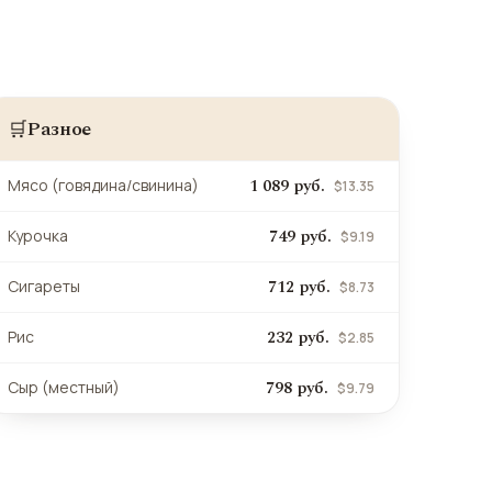
Разное
🛒
1 089 руб.
Мясо (говядина/свинина)
$13.35
749 руб.
Курочка
$9.19
712 руб.
Сигареты
$8.73
232 руб.
Рис
$2.85
798 руб.
Сыр (местный)
$9.79