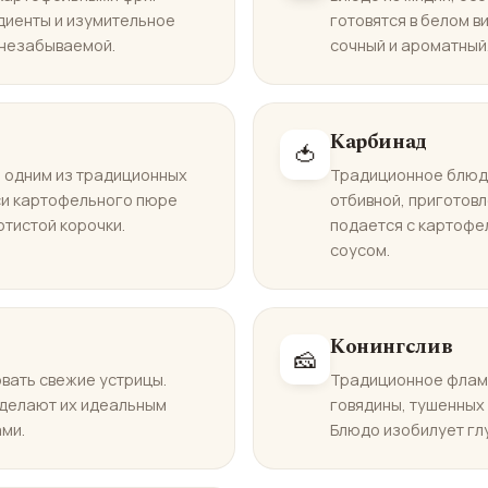
диенты и изумительное
готовятся в белом в
 незабываемой.
сочный и ароматный
Карбинад
🍅
я одним из традиционных
Традиционное блюдо
си картофельного пюре
отбивной, приготовл
тистой корочки.
подается с картофе
соусом.
Конингслив
🧀
вать свежие устрицы.
Традиционное флама
 делают их идеальным
говядины, тушенных 
ми.
Блюдо изобилует гл