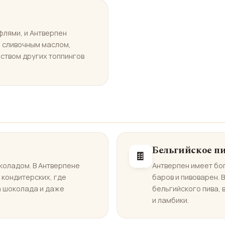
флями, и Антверпен
о сливочным маслом,
ством других топпингов
Бельгийское п
🍫
коладом. В Антверпене
Антверпен имеет бо
 кондитерских, где
баров и пивоварен.
а шоколада и даже
бельгийского пива,
и ламбики.