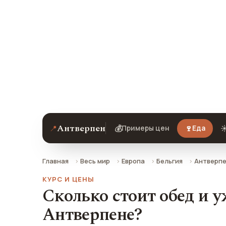
попробоват
Примеры цен на еду, кафе, уличную 
Антверпене на 2026 год. Все цены в
РФ.
Антверпен
📍
💰
🍷
☀
Примеры цен
Еда
Главная
Весь мир
Европа
Бельгия
Антверп
КУРС И ЦЕНЫ
Сколько стоит обед и у
Антверпене?