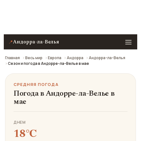
Средняя погода в Андорре-ла-Велье в мае: что
взять с собой и стоит ли ехать.
Андорра-ла-Велья
📍
Главная
Весь мир
Европа
Андорра
Андорра-ла-Велья
Сезон и погода в Андорре-ла-Велье в мае
СРЕДНЯЯ ПОГОДА
Погода в Андорре-ла-Велье в
мае
ДНЕМ
18℃