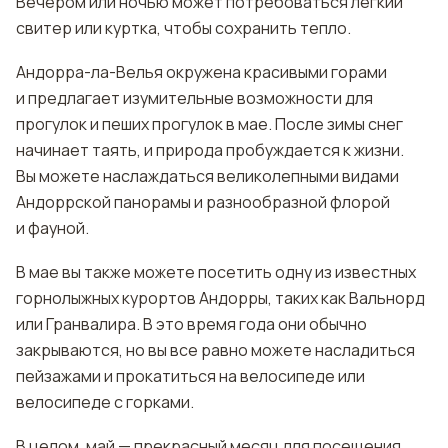
Вечером или ночью может потребоваться легкий
свитер или куртка, чтобы сохранить тепло.
Андорра-ла-Велья окружена красивыми горами
и предлагает изумительные возможности для
прогулок и пеших прогулок в мае. После зимы снег
начинает таять, и природа пробуждается к жизни.
Вы можете наслаждаться великолепными видами
Андоррской панорамы и разнообразной флорой
и фауной.
В мае вы также можете посетить одну из известных
горнолыжных курортов Андорры, таких как Вальнорд
или Гранвалира. В это время года они обычно
закрываются, но вы все равно можете насладиться
пейзажами и прокатиться на велосипеде или
велосипеде с горками.
В целом, май — прекрасный месяц для посещения