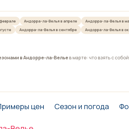
 феврале
Андорра-ла-Велья в апреле
Андорра-ла-Велья в м
вгусте
Андорра-ла-Велья в сентябре
Андорра-ла-Велья в о
езонами в Андорре-ла-Велье
в марте: что взять с собой,
Примеры цен
Сезон и погода
Фо
ла-Велье