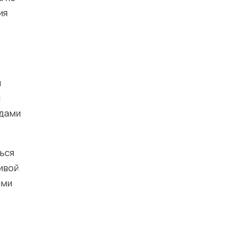
ия
м
я
идами
ься
ивой
ями