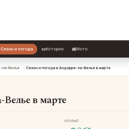
в марте: что взять с собой и
️
📜
📸
Сезон и погода
История
Фото
-ла-Велья
Сезон и погода в Андорре-ла-Велье в марте
-Велье в марте
НОЧЬЮ