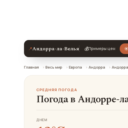
Средняя погода в Андорре-ла-Велье 
стоит ли ехать.
Андорра-ла-Велья
📍
💰
☀
Примеры цен
Главная
Весь мир
Европа
Андорра
Андорра
СРЕДНЯЯ ПОГОДА
Погода в Андорре-ла
ДНЕМ