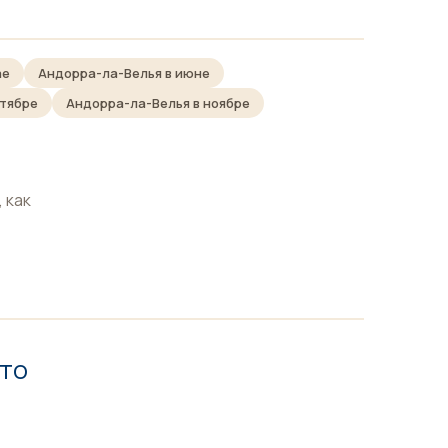
ае
Андорра-ла-Велья в июне
ктябре
Андорра-ла-Велья в ноябре
 как
то