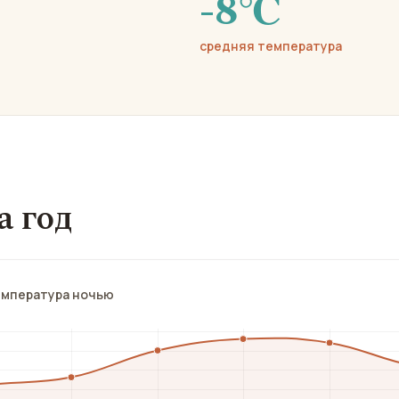
-8℃
средняя температура
а год
емпература ночью