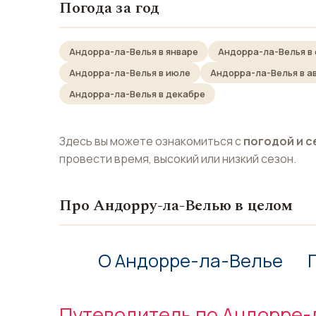
Погода за год
Андорра-ла-Велья в январе
Андорра-ла-Велья в
Андорра-ла-Велья в июле
Андорра-ла-Велья в а
Андорра-ла-Велья в декабре
Здесь вы можете ознакомиться с
погодой и с
провести время, высокий или низкий сезон.
Про Андорру-ла-Велью в целом
О Андорре-ла-Велье
Путеводитель по Андорре-