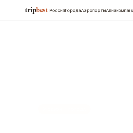
trip
best
Россия
Города
Аэропорты
Авиакомпан
☀️
СЕЗОН И ПОГОДА
Андорра-ла-