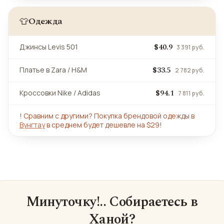
Одежда
👕
$40.9
Джинсы Levis 501
3 391 руб.
$33.5
Платье в Zara / H&M
2 782 руб.
$94.1
Кроссовки Nike / Adidas
7 811 руб.
!
Сравним с другими? Покупка брендовой одежды в
Вунгтау
в среднем будет дешевле на $29!
Минуточку!.. Собираетесь в
Ханой?