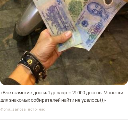
«Вьетнамские донги: 1 доллар = 21 000 донгов. Монетки
для знакомых собирателей найти не удалось((»
@ona_zanoza
·
источник