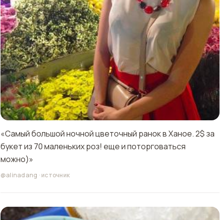
«Самый большой ночной цветочный ранок в Ханое. 2$ за
букет из 70 маленьких роз! еще и поторговаться
можно)»
@alinadang
·
источник