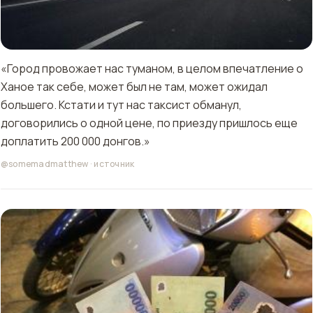
«Город провожает нас туманом, в целом впечатление о
Ханое так себе, может был не там, может ожидал
большего. Кстати и тут нас таксист обманул,
договорились о одной цене, по приезду пришлось еще
доплатить 200 000 донгов.»
@somemadmatthew
·
источник