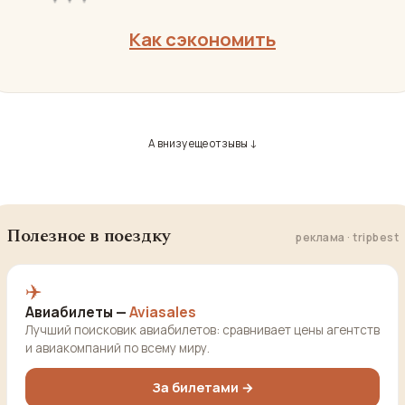
Как сэкономить
А внизу еще отзывы ↓
Полезное в поездку
реклама · tripbest
✈️
Авиабилеты —
Aviasales
Лучший поисковик авиабилетов: сравнивает цены агентств
и авиакомпаний по всему миру.
За билетами →