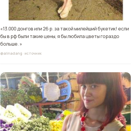
«13.000 донгов или 26 р. за такой милейший букетик! если
бы в рф были такие цены, я бы любила цветы гораздо
больше. »
@alinadang
·
источник