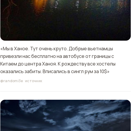
«Мы в Ханое. Тут очень круто. Добрые вьетнамцы
привезли нас бесплатно на автобусе от границы с
Китаем до центра Ханоя. К рождеству все хостелы
оказались забиты. Вписались в сингл рум за 10$»
@randomi3e
·
источник