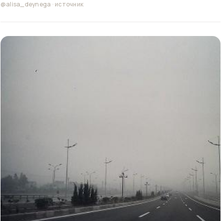
@alisa_deynega
·
источник