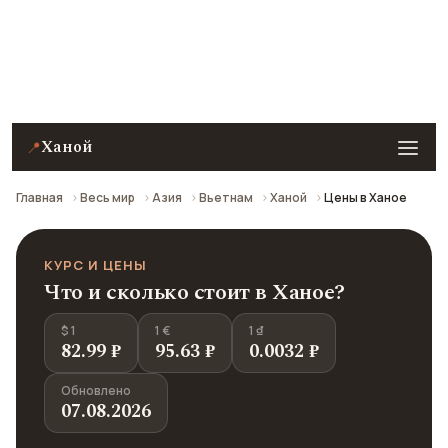
Примеры цен на еду, кафе, технику Apple,
развлечения и проезд в Ханое на 2026 год. Все
цены в рублях пересчитаны из местной валюты по
курсу ЦБ РФ.
Ханой
📍
Главная
Весь мир
Азия
Вьетнам
Ханой
Цены в Ханое
КУРС И ЦЕНЫ
Что и сколько стоит в Ханое?
$ 1
1 €
1 ₫
82.99 ₽
95.63 ₽
0.0032 ₽
Обновлено
07.08.2026