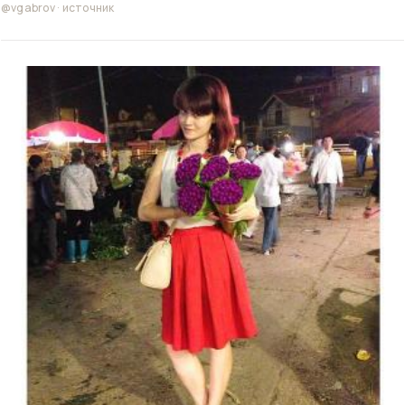
@vgabrov
·
источник