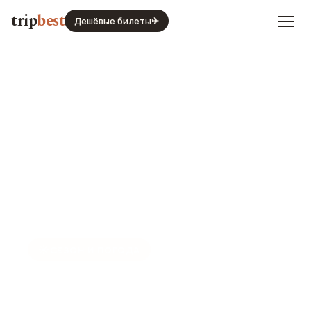
trip
best
Дешёвые билеты
✈
☀️
СЕЗОН И ПОГОДА
Тайбэй в январе