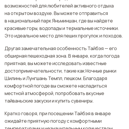
возможностей для любителей активного отдыха
на открытом воздухе. Вы можете отправиться
в национальный парк Яньминшан, где вы найдете
красивые горы, водопады и термальные источники.
Это идеальное место для пеших прогулок и походов.
Другая замечательная особенность Тайбэя — его
обширная пешеходная зона. В январе, когда погода
приятная, вы можете исследовать известные
достопримечательности, такие как Ночные рынки
Шилинь и Лунгшань Темпл, пешком. Благодаря
комфортной погоде вы сможете насладиться
местной атмосферой, попробовать вкусные
тайваньские закуски и купить сувениры.
Кратко говоря, при посещении Тайбэя в январе
ожидайте приятную погоду с комфортными
температурами и незначительным количеством