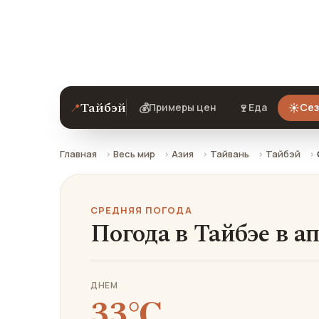
Средняя погода в Тайбэе в апреле: ч
Тайбэй
📍
💰
🍷
☀️
Примеры цен
Еда
Сез
Главная
Весь мир
Азия
Тайвань
Тайбэй
СРЕДНЯЯ ПОГОДА
Погода в Тайбэе в а
ДНЕМ
33℃