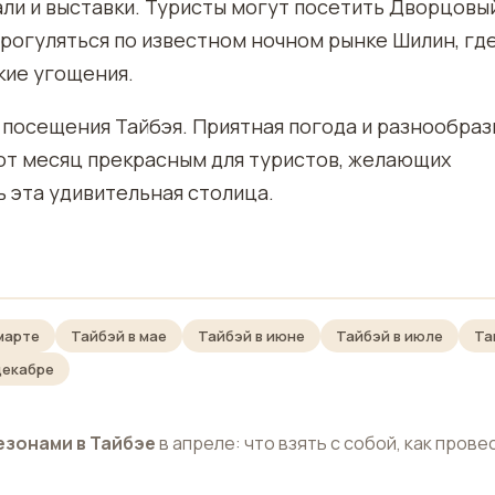
ли и выставки. Туристы могут посетить Дворцовы
прогуляться по известном ночном рынке Шилин, гд
кие угощения.
 посещения Тайбэя. Приятная погода и разнообраз
от месяц прекрасным для туристов, желающих
 эта удивительная столица.
марте
Тайбэй в мае
Тайбэй в июне
Тайбэй в июле
Та
декабре
езонами в Тайбэе
в апреле: что взять с собой, как прове