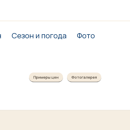
н
Сезон и погода
Фото
Примеры цен
Фотогалерея