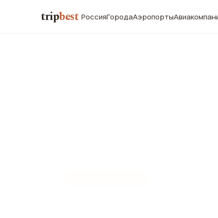
trip
best
Россия
Города
Аэропорты
Авиакомпан
☀️
СЕЗОН И ПОГОДА
Тайбэй в ап