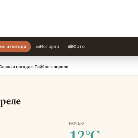
то взять с собой и стоит ли ехать.
📜
📸
он и погода
История
Фото
Сезон и погода в Тайбэе в апреле
преле
НОЧЬЮ
12℃