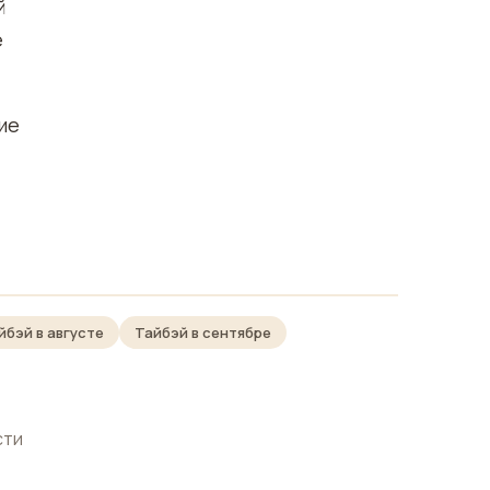
й
е
ие
йбэй в августе
Тайбэй в сентябре
сти