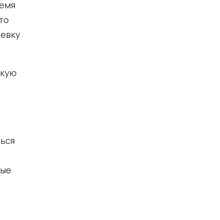
ремя
то
девку
гкую
ться
ные