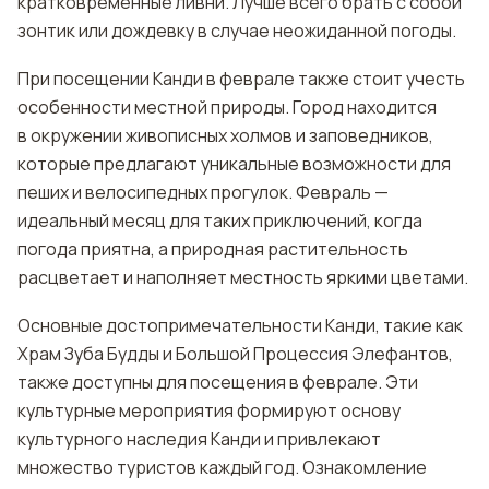
кратковременные ливни. Лучше всего брать с собой
зонтик или дождевку в случае неожиданной погоды.
При посещении Канди в феврале также стоит учесть
особенности местной природы. Город находится
в окружении живописных холмов и заповедников,
которые предлагают уникальные возможности для
пеших и велосипедных прогулок. Февраль —
идеальный месяц для таких приключений, когда
погода приятна, а природная растительность
расцветает и наполняет местность яркими цветами.
Основные достопримечательности Канди, такие как
Храм Зуба Будды и Большой Процессия Элефантов,
также доступны для посещения в феврале. Эти
культурные мероприятия формируют основу
культурного наследия Канди и привлекают
множество туристов каждый год. Ознакомление