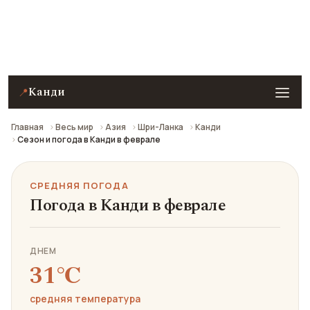
Средняя погода в Канди в феврале: что взять с
собой и стоит ли ехать.
Канди
📍
Главная
Весь мир
Азия
Шри-Ланка
Канди
Сезон и погода в Канди в феврале
СРЕДНЯЯ ПОГОДА
Погода в Канди в феврале
ДНЕМ
31℃
средняя температура