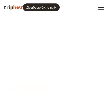
trip
best
Дешёвые билеты
✈
☀️
СЕЗОН И ПОГОДА
Канди в феврале