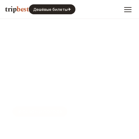
trip
best
Дешёвые билеты
✈
☀️
СЕЗОН И ПОГОДА
Канди в декабре