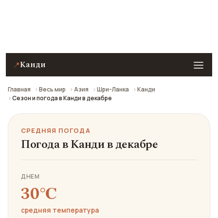
Средняя погода в Канди в декабре: что взять с
собой и стоит ли ехать.
Канди
📍
Главная
Весь мир
Азия
Шри-Ланка
Канди
Сезон и погода в Канди в декабре
СРЕДНЯЯ ПОГОДА
Погода в Канди в декабре
ДНЕМ
30℃
средняя температура