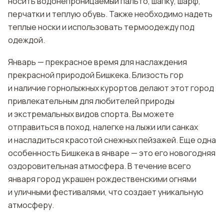
носить водонепроницаемый пальто, шапку, шарф,
перчатки и теплую обувь. Также необходимо надеть
теплые носки и использовать термоодежду под
одеждой.
Январь — прекрасное время для наслаждения
прекрасной природой Бишкека. Близость гор
и наличие горнолыжных курортов делают этот город
привлекательным для любителей природы
и экстремальных видов спорта. Вы можете
отправиться в поход, налегке на лыжи или санках
и насладиться красотой снежных пейзажей. Еще одна
особенность Бишкека в январе — это его новогодняя
оздоровительная атмосфера. В течение всего
января город украшен рождественскими огнями
и уличными фестивалями, что создает уникальную
атмосферу.