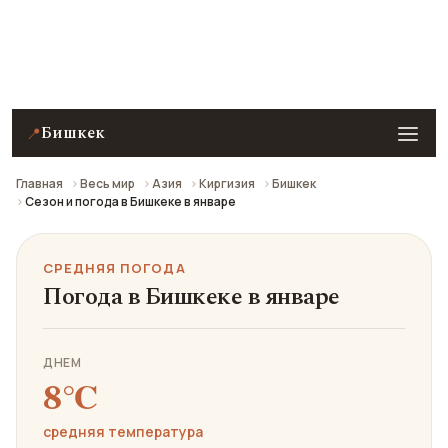
Средняя погода в Бишкеке в январе: что взять с
собой и стоит ли ехать.
Бишкек
📍
Главная
Весь мир
Азия
Киргизия
Бишкек
Сезон и погода в Бишкеке в январе
СРЕДНЯЯ ПОГОДА
Погода в Бишкеке в январе
ДНЕМ
8℃
средняя температура