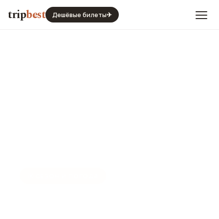
trip
best
Дешёвые билеты
✈
☀️
СЕЗОН И ПОГОДА
Бишкек в январе